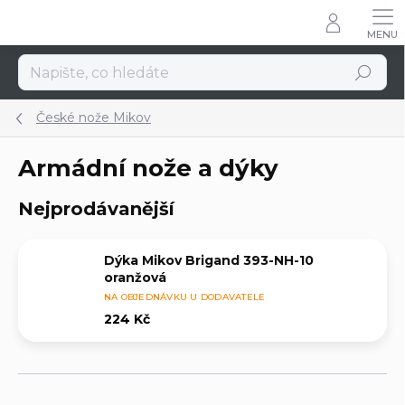
Přejít
na
obsah
Hledat
České nože Mikov
Armádní nože a dýky
Nejprodávanější
Dýka Mikov Brigand 393-NH-10
oranžová
NA OBJEDNÁVKU U DODAVATELE
224 Kč
Ř