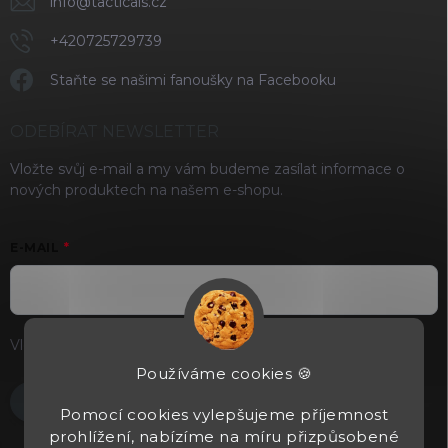
info
@
tacticals.cz
+420725729739
Staňte se našimi fanoušky na Facebooku
ODEBÍRAT NEWSLETTER
Vložte svůj e-mail a my vám budeme zasílat informace o
nových produktech na našem e-shopu.
E-MAIL
Vložením e-mailu souhlasíte s
podmínkami ochrany osobních
údajů
Používáme cookies 🍪
Přihlásit se
Pomocí cookies vylepšujeme příjemnost
prohlížení, nabízíme na míru přizpůsobené