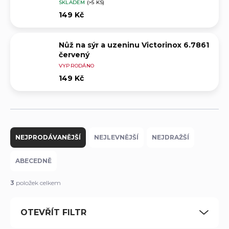
SKLADEM
(>5 KS)
149 Kč
Nůž na sýr a uzeninu Victorinox 6.7861
červený
VYPRODÁNO
149 Kč
Ř
a
NEJPRODÁVANĚJŠÍ
NEJLEVNĚJŠÍ
NEJDRAŽŠÍ
z
e
ABECEDNĚ
n
í
3
položek celkem
p
r
OTEVŘÍT FILTR
o
d