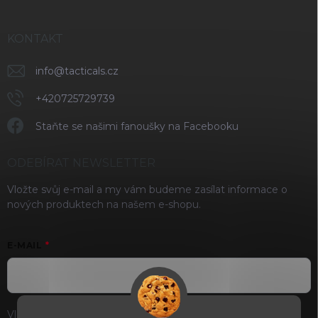
KONTAKT
info
@
tacticals.cz
+420725729739
Staňte se našimi fanoušky na Facebooku
ODEBÍRAT NEWSLETTER
Vložte svůj e-mail a my vám budeme zasílat informace o
nových produktech na našem e-shopu.
E-MAIL
Vložením e-mailu souhlasíte s
podmínkami ochrany osobních