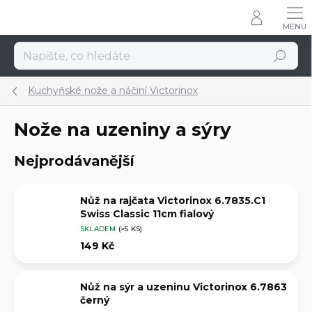
Přejít
na
obsah
Hledat
Kuchyňské nože a náčiní Victorinox
Nože na uzeniny a sýry
Nejprodávanější
Nůž na rajčata Victorinox 6.7835.C1
Swiss Classic 11cm fialový
SKLADEM
(>5 KS)
149 Kč
Nůž na sýr a uzeninu Victorinox 6.7863
černý