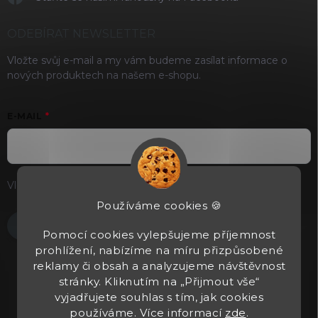
ODEBÍRAT NEWSLETTER
Vložte svůj e-mail a my vám budeme zasílat informace o
nových produktech na našem e-shopu.
E-MAIL
Vložením e-mailu souhlasíte s
podmínkami ochrany osobních
údajů
Používáme cookies 🍪
Přihlásit se
Pomocí cookies vylepšujeme příjemnost
prohlížení, nabízíme na míru přizpůsobené
reklamy či obsah a analyzujeme návštěvnost
stránky. Kliknutím na „Přijmout vše“
vyjadřujete souhlas s tím, jak cookies
používáme. Více informací
zde
.