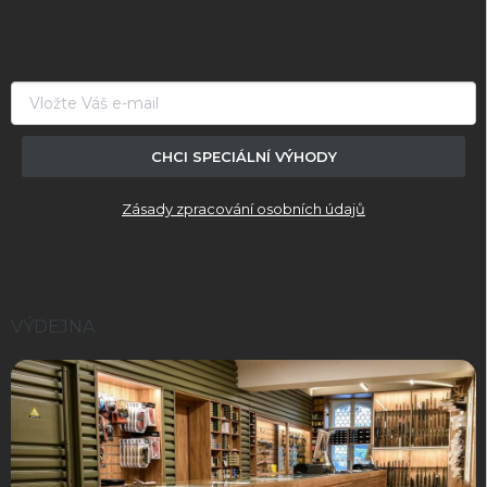
p
a
t
í
CHCI SPECIÁLNÍ VÝHODY
Zásady zpracování osobních údajů
VÝDEJNA