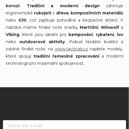
s
korozi
.
Tradiční a moderní design
zahrnuje
u
ergonomické
rukojeti
z
dřeva
,
kompozitních materiálů
nebo
G10
, což zajišťuje pohodlné a bezpečné držení. V
nabídce máme finské nože značky
Marttiini
,
Winwolf
a
Viking
, které jsou ideální pro
kempování
,
rybaření
,
lov
nebo
outdoorové aktivity
. Pokud hledáte kvalitní a
odolné finské nože, na
www
.tacticals
.cz
najdete modely,
které spojují
tradiční řemeslné zpracování
a moderní
technologii pro maximální spokojenost.
Z
á
p
a
t
í