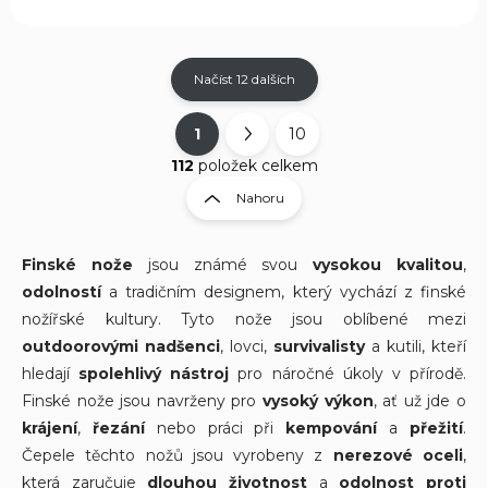
Načíst 12 dalších
1
10
O
S
v
t
112
položek celkem
l
r
Nahoru
á
á
d
n
a
k
c
Finské nože
jsou známé svou
vysokou kvalitou
,
í
o
odolností
a tradičním designem, který vychází z finské
p
v
nožířské kultury. Tyto nože jsou oblíbené mezi
r
á
outdoorovými nadšenci
, lovci,
v
survivalisty
a kutili, kteří
n
k
hledají
spolehlivý nástroj
pro náročné úkoly v přírodě.
í
y
Finské nože jsou navrženy pro
vysoký výkon
, ať už jde o
v
krájení
,
řezání
nebo práci při
kempování
a
přežití
.
ý
p
Čepele těchto nožů jsou vyrobeny z
nerezové oceli
,
i
která zaručuje
dlouhou životnost
a
odolnost proti