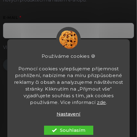
E-MAIL
Vložením e-mailu souhlasíte s
podmínkami ochrany osobních
údajů
Používáme cookies 🍪
Přihlásit se
Pomocí cookies vylepšujeme příjemnost
prohlížení, nabízíme na míru přizpůsobené
reklamy či obsah a analyzujeme návštěvnost
stránky. Kliknutím na „Přijmout vše“
vyjadřujete souhlas s tím, jak cookies
používáme. Více informací
zde
.
Nastavení
Copyright 2026
Tacticals.cz
. Všechna práva vyhrazena.
Upravit
nastavení cookies
Souhlasím
Vytvořil Shoptet