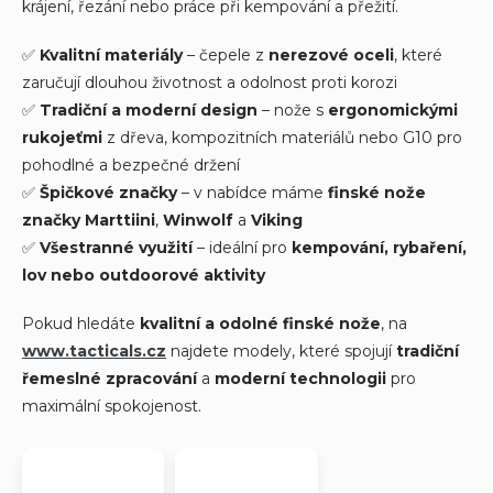
krájení, řezání nebo práce při kempování a přežití.
✅
Kvalitní materiály
– čepele z
nerezové oceli
, které
zaručují dlouhou životnost a odolnost proti korozi
✅
Tradiční a moderní design
– nože s
ergonomickými
rukojeťmi
z dřeva, kompozitních materiálů nebo G10 pro
pohodlné a bezpečné držení
✅
Špičkové značky
– v nabídce máme
finské nože
značky Marttiini
,
Winwolf
a
Viking
✅
Všestranné využití
– ideální pro
kempování, rybaření,
lov nebo outdoorové aktivity
Pokud hledáte
kvalitní a odolné finské nože
, na
www
.tacticals
.cz
najdete modely, které spojují
tradiční
řemeslné zpracování
a
moderní technologii
pro
maximální spokojenost.