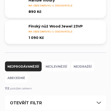
Handle modrý
NA OBJEDNÁVKU U DODAVATELE
890 Kč
Finský nůž Wood Jewel 23VP
NA OBJEDNÁVKU U DODAVATELE
1 090 Kč
Ř
a
NEJPRODÁVANĚJŠÍ
NEJLEVNĚJŠÍ
NEJDRAŽŠÍ
z
e
ABECEDNĚ
n
í
112
položek celkem
p
r
OTEVŘÍT FILTR
o
d