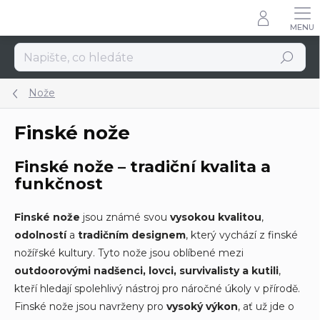
Přejít
na
obsah
Hledat
Nože
Finské nože
Finské nože – tradiční kvalita a
funkčnost
Finské nože
jsou známé svou
vysokou kvalitou
,
odolností
a
tradičním designem
, který vychází z finské
nožířské kultury. Tyto nože jsou oblíbené mezi
outdoorovými nadšenci, lovci, survivalisty a kutili
,
kteří hledají spolehlivý nástroj pro náročné úkoly v přírodě.
Finské nože jsou navrženy pro
vysoký výkon
, ať už jde o