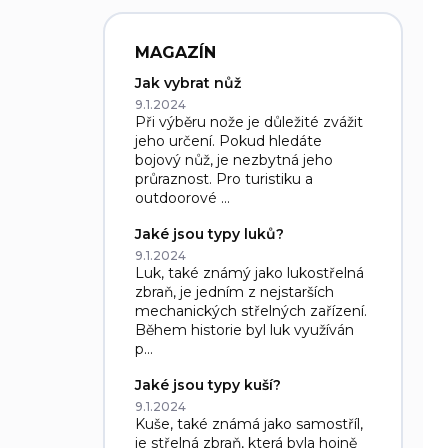
MAGAZÍN
Jak vybrat nůž
9.1.2024
Při výběru nože je důležité zvážit
jeho určení. Pokud hledáte
bojový nůž, je nezbytná jeho
průraznost. Pro turistiku a
outdoorové ...
Jaké jsou typy luků?
9.1.2024
Luk, také známý jako lukostřelná
zbraň, je jedním z nejstarších
mechanických střelných zařízení.
Během historie byl luk využíván
p...
Jaké jsou typy kuší?
9.1.2024
Kuše, také známá jako samostříl,
je střelná zbraň, která byla hojně