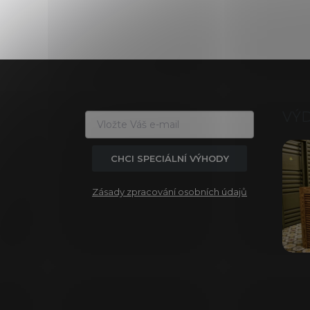
Z
á
p
a
VÝ
t
í
CHCI SPECIÁLNÍ VÝHODY
Zásady zpracování osobních údajů