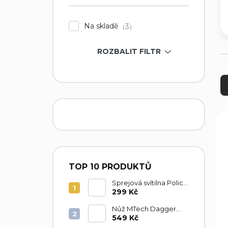
í
p
Na skladě
3
a
n
ROZBALIT FILTR
e
l
Ř
a
z
e
n
V
í
ý
p
p
r
i
o
s
TOP 10 PRODUKTŮ
d
p
u
r
Sprejová svítilna Police
k
Tornado 40ml
299 Kč
o
t
d
Nůž MTech Dagger
ů
u
MT225
549 Kč