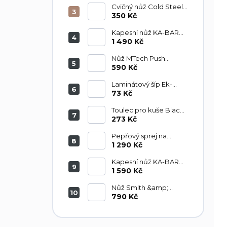
k
Cvičný nůž Cold Steel
t
FGX Tai Pan 92FTP
350 Kč
ů
Kapesní nůž KA-BAR
Mule Lockback
1 490 Kč
KA3050
Nůž MTech Push
Dagger sada
590 Kč
MT2046BK
Laminátový šíp Ek-
Archery 760/6,9mm
73 Kč
30" s končíkem D-065-
B3 1ks
Toulec pro kuše Black
Poe Lang
273 Kč
Pepřový sprej na
medvědy Grizzly 300
1 290 Kč
ml
Kapesní nůž KA-BAR
KA3051 Mule Lockback
1 590 Kč
Nůž Smith &amp;
Wesson SWHRT3
790 Kč