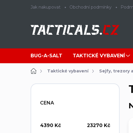
Přejít
Jak nakupovat
Obchodní podmínky
Podmí
na
obsah
BUG-A-SALT
TAKTICKÉ VYBAVENÍ
Domů
Taktické vybavení
Sejfy, trezory
P
o
s
CENA
N
t
r
a
n
4390
Kč
23270
Kč
n