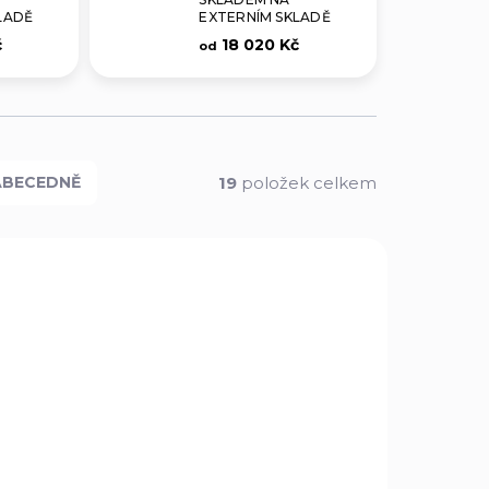
LADĚ
EXTERNÍM SKLADĚ
č
18 020 Kč
od
19
položek celkem
ABECEDNĚ
I-11
I-10