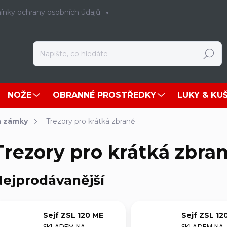
nky ochrany osobních údajů
Hledat
NOŽE
OBRANNÉ PROSTŘEDKY
LUKY & KU
 a zámky
Trezory pro krátká zbraně
Trezory pro krátká zbra
ejprodávanější
Sejf ZSL 120 ME
Sejf ZSL 12
SKLADEM NA
SKLADEM NA