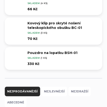
SKLADEM
(4 KS)
66 Kč
Kovový klip pro skryté nošení
teleskopického obušku BC-01
SKLADEM
(3 KS)
70 Kč
Pouzdro na lopatku BSH-01
SKLADEM
(1 KS)
330 Kč
Ř
a
NEJPRODÁVANĚJŠÍ
NEJLEVNĚJŠÍ
NEJDRAŽŠÍ
z
e
ABECEDNĚ
n