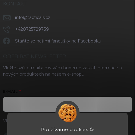
KONTAKT
info
@
tacticals.cz
+420725729739
Staňte se našimi fanoušky na Facebooku
ODEBÍRAT NEWSLETTER
Vložte svůj e-mail a my vám budeme zasílat informace o
nových produktech na našem e-shopu.
E-MAIL
Vložením e-mailu souhlasíte s
podmínkami ochrany osobních
údajů
Používáme cookies 🍪