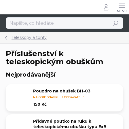
Přejít
na
obsah
Hledat
Teleskopy a tonfy
Příslušenství k
teleskopickým obuškům
Nejprodávanější
Pouzdro na obušek BH-03
NA OBJEDNÁVKU U DODAVATELE
150 Kč
Přídavné poutko na ruku k
teleskopickému obušku typu ExB