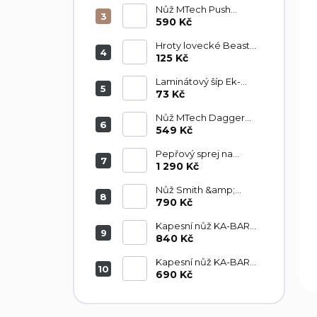
ů
u
Nůž MTech Push
Dagger sada
590 Kč
k
MT2046BK
t
Hroty lovecké Beast
ů
Hunter - 1 kus
125 Kč
Laminátový šíp Ek-
Archery 760/6,9mm
73 Kč
30" s končíkem D-065-
B3 1ks
Nůž MTech Dagger
MT225
549 Kč
Pepřový sprej na
medvědy Grizzly 300
1 290 Kč
ml
Nůž Smith &amp;
Wesson SWHRT3
790 Kč
Kapesní nůž KA-BAR
KA4062FG Dozier
840 Kč
Folding Hunter
Kapesní nůž KA-BAR
Warthog II Linerlock
690 Kč
KA3073