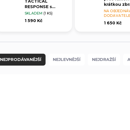
TACTICAL
krátkou zb
RESPONSE s
BAG - BLAC
NA OBJEDNÁ
popruhem -
SKLADEM
(1 KS)
DODAVATEL
BLACK
1 590 Kč
1 650 Kč
NEJPRODÁVANĚJŠÍ
NEJLEVNĚJŠÍ
NEJDRAŽŠÍ
136-002
1