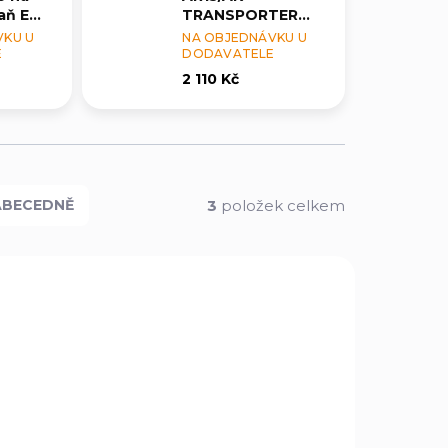
raň EDC
TRANSPORTER
K
BLACK
VKU U
NA OBJEDNÁVKU U
E
DODAVATELE
2 110 Kč
3
položek celkem
ABECEDNĚ
56-002
164-002