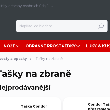
nky ochrany osobních údajů
Hledat
NOŽE
OBRANNÉ PROSTŘEDKY
LUKY & KU
 vesty a opasky
Tašky na zbraně
Tašky na zbraně
ejprodávanější
Condor Taš
Taška Condor
přes ramen