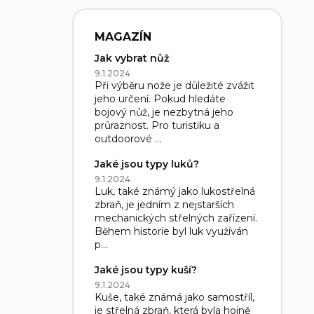
MAGAZÍN
Jak vybrat nůž
9.1.2024
Při výběru nože je důležité zvážit
jeho určení. Pokud hledáte
bojový nůž, je nezbytná jeho
průraznost. Pro turistiku a
outdoorové ...
Jaké jsou typy luků?
9.1.2024
Luk, také známý jako lukostřelná
zbraň, je jedním z nejstarších
mechanických střelných zařízení.
Během historie byl luk využíván
p...
Jaké jsou typy kuší?
9.1.2024
Kuše, také známá jako samostříl,
je střelná zbraň, která byla hojně