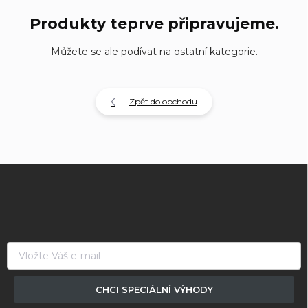
Produkty teprve připravujeme.
Můžete se ale podívat na ostatní kategorie.
Zpět do obchodu
Z
á
p
a
t
í
CHCI SPECIÁLNÍ VÝHODY