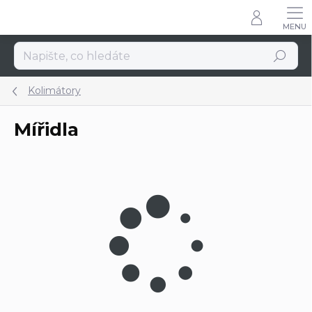
Přejít
na
obsah
Hledat
Kolimátory
Mířidla