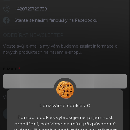
+420725729739
Staňte se našimi fanoušky na Facebooku
ODEBÍRAT NEWSLETTER
Vložte svůj e-mail a my vám budeme zasílat informace o
nových produktech na našem e-shopu.
E-MAIL
Vložením e-mailu souhlasíte s
podmínkami ochrany osobních
údajů
Používáme cookies 🍪
Přihlásit se
Pomocí cookies vylepšujeme příjemnost
prohlížení, nabízíme na míru přizpůsobené