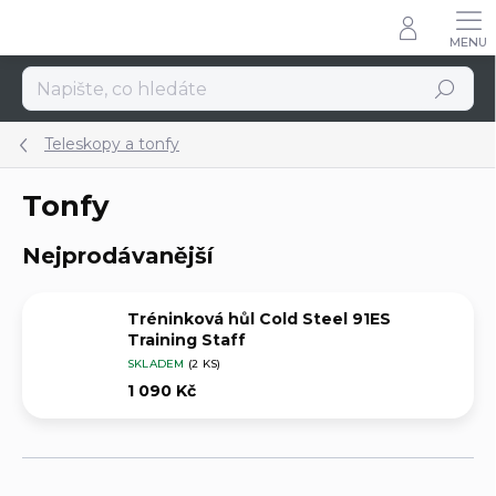
Přejít
na
obsah
Hledat
Teleskopy a tonfy
Tonfy
Nejprodávanější
Tréninková hůl Cold Steel 91ES
Training Staff
SKLADEM
(2 KS)
1 090 Kč
Ř