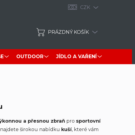
CZK
PRÁZDNÝ KOŠÍK
NÁKUPNÍ
KOŠÍK
ŠE
OUTDOOR
JÍDLO A VAŘENÍ
OPTIKA
u
ýkonnou a přesnou zbraň
pro
sportovní
najdete širokou nabídku
kuší
, které vám