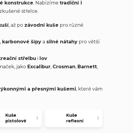
é konstrukce
. Nabízíme
tradiční i
 zkušené střelce.
kuší
, až po
závodní kuše
pro různé
,
karbonové šípy
a
silné nátahy
pro větší
kreační střelbu
i
lov
naček, jako
Excalibur
,
Crosman
,
Barnett
,
výkonnými a přesnými kušemi
, které vám
Kuše
Kuše
pistolové
reflexní