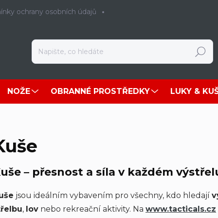
nky ochrany osobních údajů
Hledat
NOŽE
OBRANNÉ PROSTŘEDKY
LUKY & KU
Kuše
uše – přesnost a síla v každém výstřel
uše
jsou ideálním vybavením pro všechny, kdo hledají
v
třelbu
,
lov
nebo rekreační aktivity. Na
www
.tacticals
.cz