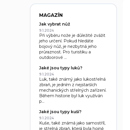
n
V
í
ý
p
p
MAGAZÍN
r
i
Jak vybrat nůž
o
s
9.1.2024
d
p
Při výběru nože je důležité zvážit
u
r
jeho určení. Pokud hledáte
k
o
bojový nůž, je nezbytná jeho
t
d
průraznost. Pro turistiku a
ů
outdoorové ...
u
k
Jaké jsou typy luků?
t
9.1.2024
ů
Luk, také známý jako lukostřelná
zbraň, je jedním z nejstarších
mechanických střelných zařízení.
Během historie byl luk využíván
p...
Jaké jsou typy kuší?
9.1.2024
Kuše, také známá jako samostříl,
je střelná zbraň, která byla hojně