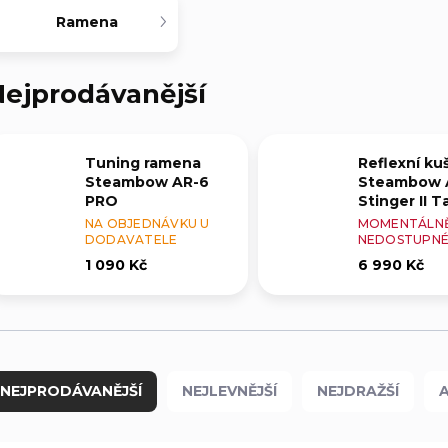
Ramena
ejprodávanější
Tuning ramena
Reflexní ku
Steambow AR-6
Steambow 
PRO
Stinger II T
NA OBJEDNÁVKU U
MOMENTÁLN
DODAVATELE
NEDOSTUPN
1 090 Kč
6 990 Kč
NEJPRODÁVANĚJŠÍ
NEJLEVNĚJŠÍ
NEJDRAŽŠÍ