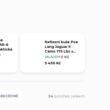
še
Reflexní kuše Poe
AR-6
Lang Jaguar II
aktická
Camo 175 Lbs s
Ě
kolimátorem
SKLADEM
(5 KS)
É
5 450 Kč
34
položek celkem
ABECEDNĚ