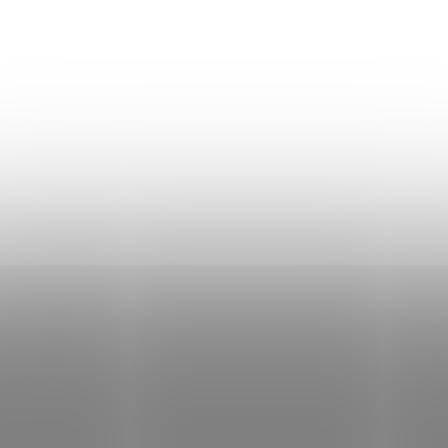
letícího...
CR-002BA
6
SKLADEM
MOMENTÁLNĚ NEDOS
(4 KS)
Pistolová kuše
Pistolová kuše Poe
Mankung Alligato
Lang Cobra Plastic
lbs s pažbou zele
Black 80 Lbs
1 420 Kč
699 Kč
Do košíku
Do košíku
Pistolová kuše Alligator