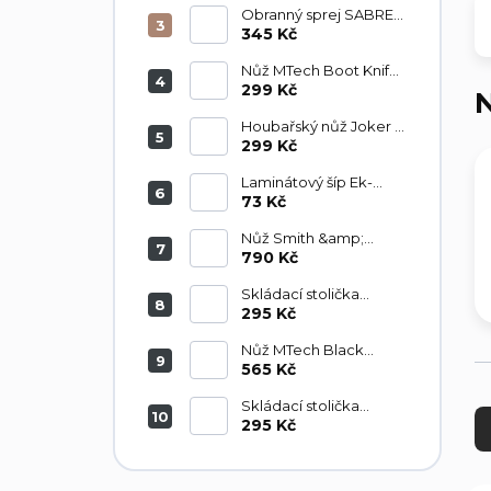
blistr
Obranný sprej SABRE
RED klíčenka 15ml
345 Kč
černý - tekutá střela
gel, blistr
Nůž MTech Boot Knife
MT206BK
299 Kč
N
Houbařský nůž Joker s
výbavou JKR-89
299 Kč
Laminátový šíp Ek-
Archery 760/6,9mm
73 Kč
30" s končíkem D-065-
B3 1ks
Nůž Smith &amp;
Wesson SWHRT3
790 Kč
Skládací stolička
Outdoor Royal Wood
295 Kč
Nůž MTech Black
Sawback Bowie
565 Kč
MT2057BK
Ř
Skládací stolička
a
Outdoor Royal Tan
295 Kč
z
khaki
e