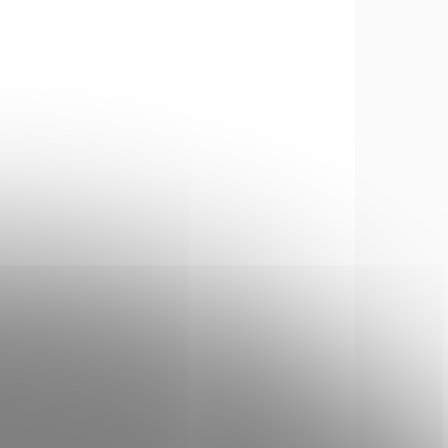
54238
430206
TUPNÉ
NA OBJEDNÁVKU U
DODAVATELE
Pistolová kuše
r 80
Mankung A2 50lb. kov
ná
5 šipek
850 Kč
Do košíku
 II