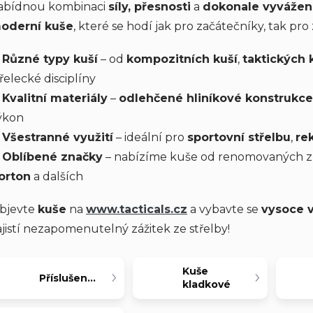
abídnou kombinaci
síly, přesnosti
a
dokonale vyvážen
oderní kuše
, které se hodí jak pro začátečníky, tak pro
✅
Různé typy kuší
– od
kompozitních kuší
,
taktických 
třelecké disciplíny
✅
Kvalitní materiály
–
odlehčené hliníkové konstrukce
ýkon
✅
Všestranné využití
– ideální pro
sportovní střelbu
,
re
✅
Oblíbené značky
– nabízíme kuše od renomovaných z
orton
a dalších
bjevte
kuše
na
www
.tacticals
.cz
a vybavte se
vysoce 
ajistí nezapomenutelný zážitek ze střelby!
Kuše
Příslušenství
kladkové