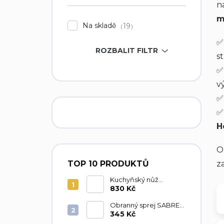
n
í
m
p
Na skladě
19
a
n
ROZBALIT FILTR
e
s
l
v
H
O
TOP 10 PRODUKTŮ
z
Kuchyňský nůž
Marttiini Chefs Knife 15
830 Kč
Obranný sprej SABRE
RED klíčenka 15ml
345 Kč
růžový - tekutá střela,