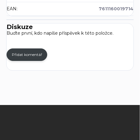
EAN
:
7611160019714
Diskuze
Buďte první, kdo napíše příspěvek k této položce.
Přidat komentář
Z
á
p
a
t