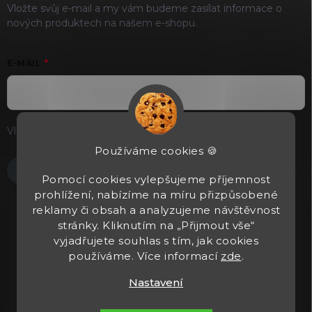
Vložte svůj e-mail a my vám budeme zasílat informace o
nových produktech na našem e-shopu.
E-MAIL
Vložením e-mailu souhlasíte s
podmínkami ochrany osobních
údajů
Používáme cookies 🍪
Přihlásit se
Pomocí cookies vylepšujeme příjemnost
prohlížení, nabízíme na míru přizpůsobené
reklamy či obsah a analyzujeme návštěvnost
stránky. Kliknutím na „Přijmout vše“
vyjadřujete souhlas s tím, jak cookies
používáme. Více informací
zde
.
Nastavení
Copyright 2026
Tacticals.cz
. Všechna práva vyhrazena.
Upravit
nastavení cookies