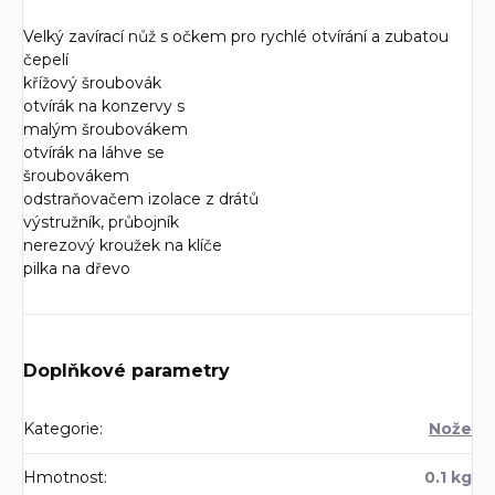
Velký zavírací nůž s očkem pro rychlé otvírání a zubatou
čepelí
křížový šroubovák
otvírák na konzervy s
malým šroubovákem
otvírák na láhve se
šroubovákem
odstraňovačem izolace z drátů
výstružník, průbojník
nerezový kroužek na klíče
pilka na dřevo
Doplňkové parametry
Kategorie
:
Nože
Hmotnost
:
0.1 kg