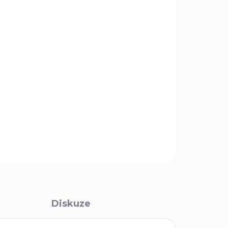
.8.2026
MOŽNOSTI DORUČENÍ
Přidat do košíku
el Voyager Tanto, ideální pro použití vojenským
em. Jde o nejžádanější a nejprodávanější řadu
3,5mm nebo 4mm, je vyrobena z Chromové CTS®
sahem uhlíku.
ZEPTAT SE
Diskuze