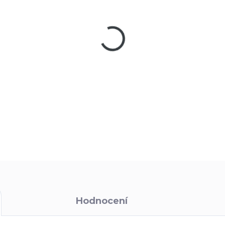
MŮŽEME DORUČIT DO:
13
−
+
Kvalitní zavírací nůž Cold Ste
nebo bezpečnostním personál
těchto nožů. Čepel o síle 
BD1 Alloy oceli s vysokým ob
DETAILNÍ INFORMACE
Hodnocení