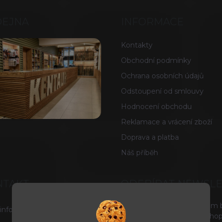
DEJNA
INFORMACE
Kontakty
Obchodní podmínky
Ochrana osobních údajů
Odstoupení od smlouvy
Hodnocení obchodu
Reklamace a vrácení zboží
Doprava a platba
Náš příběh
NTAKT
ODEBÍRAT NEWSL
Vložte svůj e-mail a my vám
info
@
tacticals.cz
produktech na našem e-shop