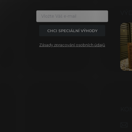
p
a
VÝ
t
í
CHCI SPECIÁLNÍ VÝHODY
Zásady zpracování osobních údajů
KO