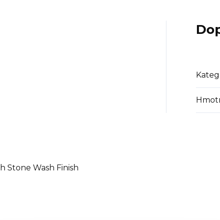
Dop
Kateg
Hmot
th Stone Wash Finish