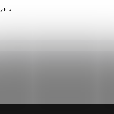
ý klip