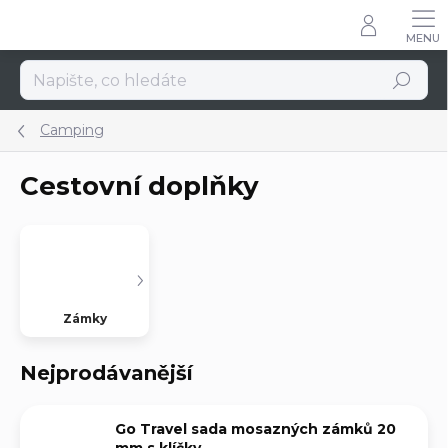
Přejít
na
obsah
Hledat
Camping
Cestovní doplňky
Zámky
Nejprodávanější
Go Travel sada mosazných zámků 20