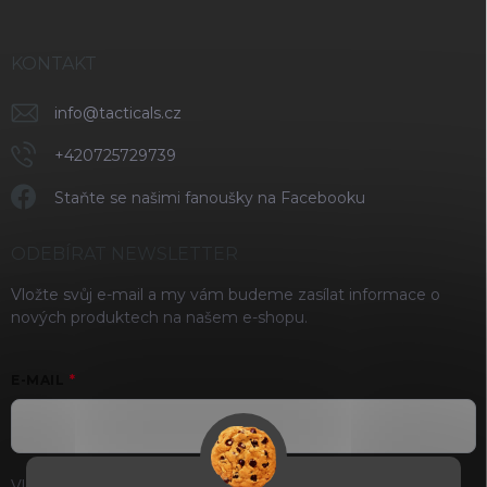
KONTAKT
info
@
tacticals.cz
+420725729739
Staňte se našimi fanoušky na Facebooku
ODEBÍRAT NEWSLETTER
Vložte svůj e-mail a my vám budeme zasílat informace o
nových produktech na našem e-shopu.
E-MAIL
Vložením e-mailu souhlasíte s
podmínkami ochrany osobních