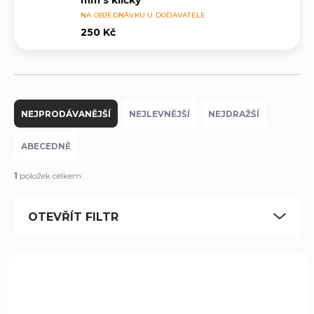
mm s klíčky
NA OBJEDNÁVKU U DODAVATELE
250 Kč
Ř
a
NEJPRODÁVANĚJŠÍ
NEJLEVNĚJŠÍ
NEJDRAŽŠÍ
z
e
ABECEDNĚ
n
í
1
položek celkem
p
r
OTEVŘÍT FILTR
o
d
u
V
k
ý
t
99912
p
ů
i