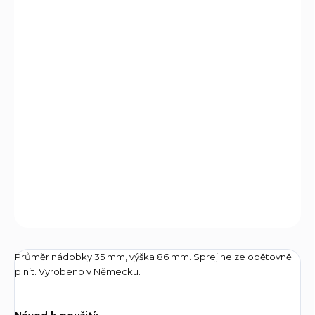
−
+
Přidat do košíku
Nehořlavý pepřový sprej o objemu 40 ml obsahuje
oleoresin capsicum (OC). Výstřik má charakter PAPRSKU a
proto je méně náchylný na rozptýlení při případném
mírném větru. Dosah paprsku spreje až 4 m. Rozptyl
spreje je cca 0,5 m ve vzdálenosti 4 m. Při stálém stlačení
trysky je obsah nádobky vystříkán (vyprázdněn) do 5
sekund.
DETAILNÍ INFORMACE
ZEPTAT SE
Průměr nádobky 35 mm, výška 86 mm. Sprej nelze opětovně
plnit. Vyrobeno v Německu.