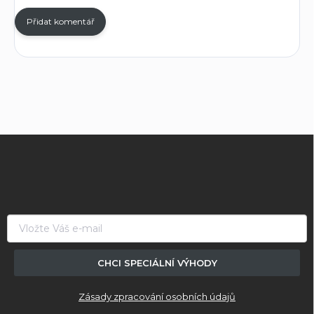
Přidat komentář
Z
á
p
a
t
í
CHCI SPECIÁLNÍ VÝHODY
Zásady zpracování osobních údajů