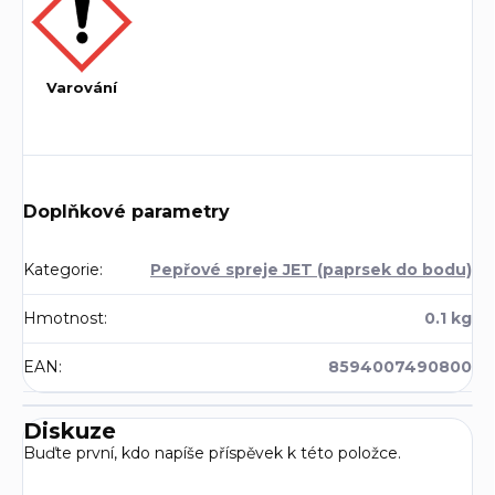
Varování
Doplňkové parametry
Kategorie
:
Pepřové spreje JET (paprsek do bodu)
Hmotnost
:
0.1 kg
EAN
:
8594007490800
Diskuze
Buďte první, kdo napíše příspěvek k této položce.