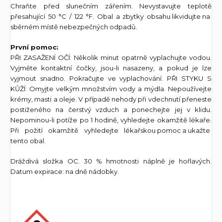
Chraňte před slunečním zářením. Nevystavujte teplotě
přesahující 50 °C / 122 °F. Obal a zbytky obsahu likvidujte na
sběrném místě nebezpečných odpadů.
První pomoc:
PŘI ZASAŽENÍ OČÍ: Několik minut opatrně vyplachujte vodou.
Vyjměte kontaktní čočky, jsou-li nasazeny, a pokud je lze
vyjmout snadno. Pokračujte ve vyplachování. PŘI STYKU S
KŮŽÍ: Omyjte velkým množstvím vody a mýdla. Nepoužívejte
krémy, masti a oleje. V případě nehody při vdechnutí přeneste
postiženého na čerstvý vzduch a ponechejte jej v klidu.
Nepominou-li potíže po 1 hodině, vyhledejte okamžitě lékaře.
Při požití okamžitě vyhledejte lékařskou pomoc a ukažte
tento obal.
Dráždivá složka OC. 30 % hmotnosti náplně je hořlavých.
Datum expirace: na dně nádobky.