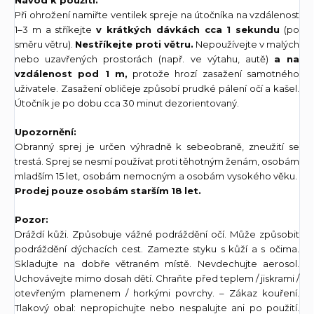
Návod k použití:
Při ohrožení namiřte ventilek spreje na útočníka na vzdálenost
1–3 m a stříkejte
v krátkých dávkách cca 1 sekundu
(po
směru větru).
Nestříkejte proti větru.
Nepoužívejte v malých
nebo uzavřených prostorách (např. ve výtahu, autě)
a na
vzdálenost pod 1 m,
protože hrozí zasažení samotného
uživatele. Zasažení obličeje způsobí prudké pálení očí a kašel.
Útočník je po dobu cca 30 minut dezorientovaný.
Upozornění:
Obranný sprej je určen výhradně k sebeobraně, zneužití se
trestá. Sprej se nesmí používat proti těhotným ženám, osobám
mladším 15 let, osobám nemocným a osobám vysokého věku.
Prodej pouze osobám starším 18 let.
Pozor:
Dráždí kůži. Způsobuje vážné podráždění očí. Může způsobit
podráždění dýchacích cest. Zamezte styku s kůží a s očima.
Skladujte na dobře větraném místě. Nevdechujte aerosol.
Uchovávejte mimo dosah dětí. Chraňte před teplem / jiskrami /
otevřeným plamenem / horkými povrchy. – Zákaz kouření.
Tlakový obal: nepropichujte nebo nespalujte ani po použití.