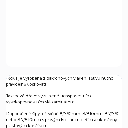
Tradiční dlouhý luk Kresčak připomíná luky, které
byly používané středověkými anglickými lukostřelci. Dle
napínací síly luk může využívat mládež od 12 let až po
dospělé zkušené střelce.
DETAILNÍ INFORMACE
ZEPTAT SE
Tětiva je vyrobena z dakronových vláken. Tětivu nutno
pravidelně voskovat!
Jasanové dřevo,vyztužené transparentním
vysokopevnostním sklolaminátem.
Doporučené šípy: dřevěné 8/760mm, 8/810mm, 8,7/760
nebo 8,7/810mm s pravým krocaním peřím a ukončeny
plastovým končíkem