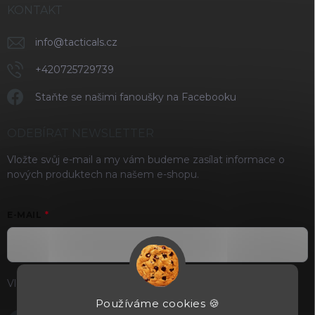
KONTAKT
info
@
tacticals.cz
+420725729739
Staňte se našimi fanoušky na Facebooku
ODEBÍRAT NEWSLETTER
Vložte svůj e-mail a my vám budeme zasílat informace o
nových produktech na našem e-shopu.
E-MAIL
Vložením e-mailu souhlasíte s
podmínkami ochrany osobních
údajů
Používáme cookies 🍪