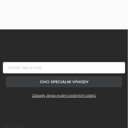
Z
á
p
a
t
í
CHCI SPECIÁLNÍ VÝHODY
Zásady zpracování osobních údajů
VÝDEJNA