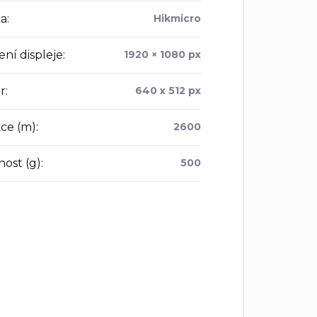
a
:
Hikmicro
ení displeje
:
1920 × 1080 px
r
:
640 x 512 px
ce (m)
:
2600
ost (g)
:
500