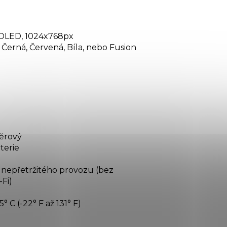
, OLED, 1024x768px
 Černá, Červená, Bíla, nebo Fusion
ěrový
terie
 nepřetržitého provozu (bez
Fi)
5° C (-22° F až 131° F)