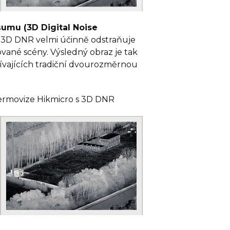
šumu (3D Digital Noise
3D DNR velmi účinně odstraňuje
vané scény. Výsledný obraz je tak
žívajících tradiční dvourozměrnou
 Termovize Hikmicro s 3D DNR