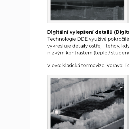
Digitální vylepšení detailů (Dig
Technologie DDE využívá pokročilé
vykresluje detaily ostřeji i tehdy, k
nízkým kontrastem (teplé / studené
Vlevo: klasická termovize. Vpravo: 