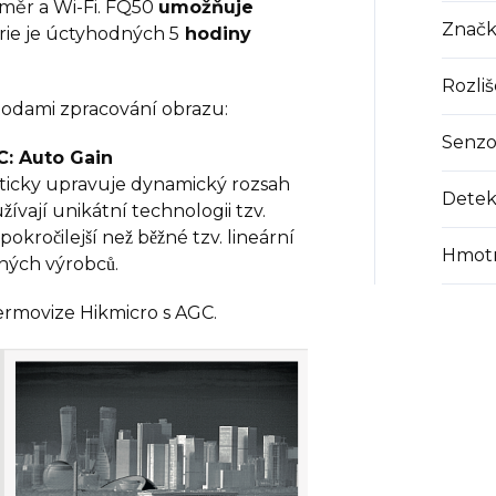
měr a Wi-Fi. FQ50
umožňuje
Značk
rie je úctyhodných 5
hodiny
Rozliš
odami zpracování obrazu:
Senzo
C: Auto Gain
icky upravuje dynamický rozsah
Detek
vají unikátní technologii tzv.
̌ilejší než běžné tzv. lineární
Hmotn
ých výrobců.
Termovize Hikmicro s AGC.