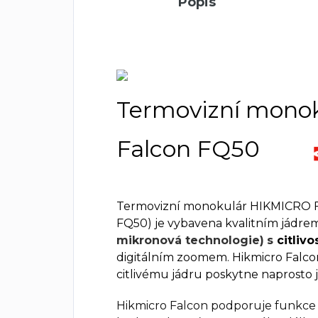
Popis
Termovizní monok
Falcon FQ50
Termovizní monokulár HIKMICRO 
FQ50) je vybavena kvalitním jádrem
mikronová technologie)
s
citlivo
digitálním zoomem. Hikmicro Falc
citlivému jádru poskytne naprosto j
Hikmicro Falcon podporuje funkce h