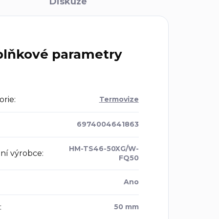
Diskuze
lňkové parametry
orie
:
Termovize
6974004641863
HM-TS46-50XG/W-
ní výrobce
:
FQ50
Ano
:
50 mm