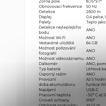
Zorné pole
8,75°x7°
Obnovovací frekvence
50 Hz
Detekce
2600 m
Displej
0,4 palce
Palety
Teplo jako
Detekce nejteplejšího
ANO
bodu
Možnost Wi-Fi
ANO
Vestavěné uložiště
64 GB
Možnost pořizování
ANO
fotografií
Možnost videozáznamu
ANO
Dálkoměr
ANO, pom
Typ baterie
Lithiová ba
Úsporný režim
ANO
Provozní
Až 5 hodin
doba akumulátoru
funkce Wi-
Napájení
USB-C
Pracovní teplota
-30° C až 5
Úroveň ochrany
IP67
Odolnost proti pádu
až 1,5 m