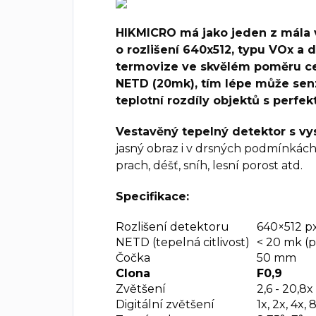
HIKMICRO má jako jeden z mála v
o rozlišení 640x512, typu VOx a 
termovize ve skvělém poměru ce
NETD (20mk), tím lépe může se
teplotní rozdíly objektů s perfe
Vestavěný tepelný detektor s vy
jasný obraz i v drsných podmínkách 
prach, déšť, sníh, lesní porost atd.
Specifikace:
Rozlišení detektoru
640×512 px
NETD (tepelná citlivost)
< 20 mk (př
Čočka
50 mm
Clona
F0,9
Zvětšení
2,6 - 20,8x
Digitální zvětšení
1x, 2x, 4x, 