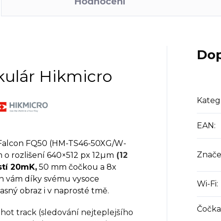
Hodnocení
Dop
ulár Hikmicro
Kateg
EAN
:
Falcon FQ50 (HM-TS46-50XG/W-
Znače
 o rozlišení 640×512 px 12µm
(12
stí 20mK,
50 mm čočkou a 8x
on vám díky svému vysoce
Wi-Fi
:
asný obraz i v naprosté tmě.
Čočka
ot track (sledování nejteplejšího