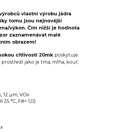
ýrobců vlastní výrobu jádra
díky tomu jsou nejnovější
na/výkon. Čím nižší je hodnota
nzor zaznamenávat malé
ktním obrazem!
sokou citlivostí 20mk
poskytuje
prostředí jako je tma, mlha, kouř,
, 12 µm, VOx
i 25 °C, F#= 1,0)
8x