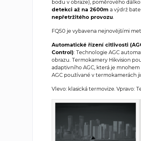
bodu v obraze), poměrového dálko
detekci až na 2600m
a výdrž bate
nepřetržitého provozu
.
FQ50 je vybavena nejnovějšími met
Automatické řízení citlivosti (AG
Control)
: Technologie AGC automat
obrazu. Termokamery Hikvision použí
adaptivního AGC, která je mnohem pokroc
AGC používané v termokamerách jin
Vlevo: klasická termovize. Vpravo: 