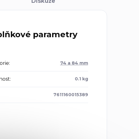
Diskuze
lňkové parametry
orie
:
74 a 84 mm
nost
:
0.1 kg
7611160015389