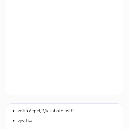
DORUČIT DO:
14.8.2026
MOŽNOSTI
DORUČENÍ
−
+
Přidat do košíku
Kapesní nůž RangerGrip o velikosti 130 mm vhodný pro
cestování a turistiku s pojistkou velké čepele.
DETAILNÍ INFORMACE
ZEPTAT SE
velká čepel, 3/4 zubaté ostří
vývrtka