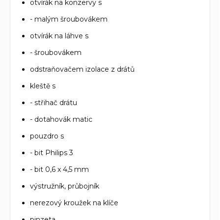
otvírák na konzervy s
- malým šroubovákem
otvírák na láhve s
- šroubovákem
odstraňovačem izolace z drátů
kleště s
- střihač drátu
- dotahovák matic
pouzdro s
- bit Philips 3
- bit 0,6 x 4,5 mm
výstružník, průbojník
nerezový kroužek na klíče
pinzeta