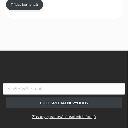
Přidat komentář
Z
á
p
a
t
í
CHCI SPECIÁLNÍ VÝHODY
Zásady zpracování osobních údajů