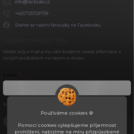
info
@
tacticals.cz
+420725729739
Staňte se našimi fanoušky na Facebooku
ODEBÍRAT NEWSLETTER
Vložte svůj e-mail a my vám budeme zasílat informace o
nových produktech na našem e-shopu.
E-MAIL
Vložením e-mailu souhlasíte s
podmínkami ochrany osobních
údajů
Používáme cookies 🍪
Přihlásit se
Pomocí cookies vylepšujeme příjemnost
prohlížení, nabízíme na míru přizpůsobené