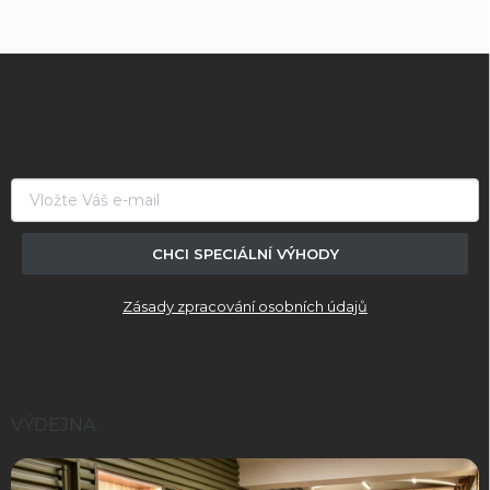
Z
á
p
a
t
í
CHCI SPECIÁLNÍ VÝHODY
Zásady zpracování osobních údajů
VÝDEJNA