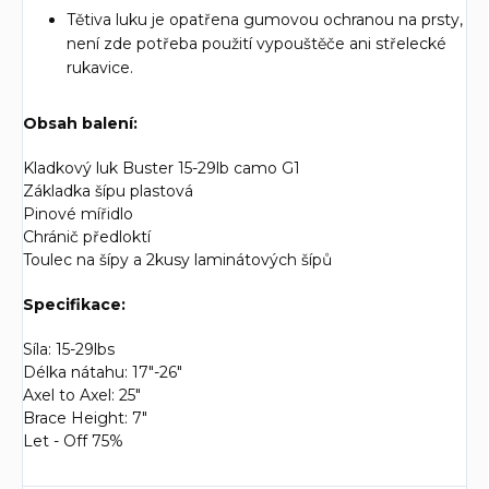
Tětiva luku je opatřena gumovou ochranou na prsty,
není zde potřeba použití vypouštěče ani střelecké
rukavice.
Obsah balení:
Kladkový luk Buster 15-29lb camo G1
Základka šípu plastová
Pinové mířidlo
Chránič předloktí
Toulec na šípy a 2kusy laminátových šípů
Specifikace:
Síla: 15-29lbs
Délka nátahu: 17"-26"
Axel to Axel: 25"
Brace Height: 7"
Let - Off 75%