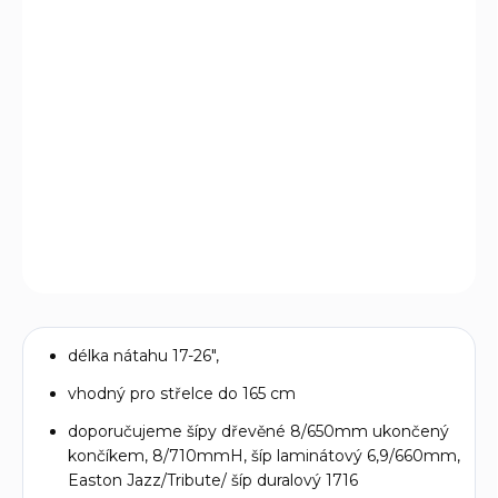
−
+
Přidat do košíku
Výkonný dětský kladkový luk EK Archery Buster v Camo
G1 provedení v plné výbavě. Pro mladé střelce od 8 do 14
let.
DETAILNÍ INFORMACE
ZEPTAT SE
délka nátahu 17-26",
vhodný pro střelce do 165 cm
doporučujeme šípy dřevěné 8/650mm ukončený
končíkem, 8/710mmH, šíp laminátový 6,9/660mm,
Easton Jazz/Tribute/ šíp duralový 1716