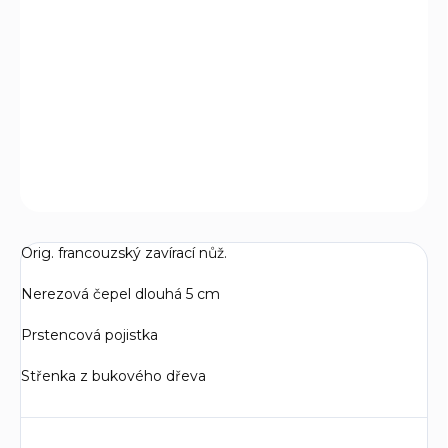
Originální Francouzský zavírací nůž Opinel N° 4 s ostřím z
nerezové z oceli a s jednoduchým patentem prstencové
pojistky.
DETAILNÍ INFORMACE
ZEPTAT SE
Orig. francouzský zavírací nůž.
Nerezová čepel dlouhá 5 cm
Prstencová pojistka
Střenka z bukového dřeva