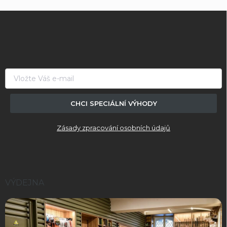
Z
á
p
a
t
í
CHCI SPECIÁLNÍ VÝHODY
Zásady zpracování osobních údajů
VÝDEJNA