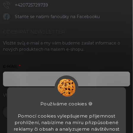
+420725729739
Staňte se našimi fanoušky na Facebooku
ODEBÍRAT NEWSLETTER
Vložte svůj e-mail a my vám budeme zasílat informace o
nových produktech na našem e-shopu.
E-MAIL
Vložením e-mailu souhlasíte s
podmínkami ochrany osobních
údajů
Používáme cookies 🍪
Přihlásit se
Pomocí cookies vylepšujeme příjemnost
prohlížení, nabízíme na míru přizpůsobené
reklamy či obsah a analyzujeme návštěvnost