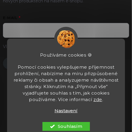
nových produktech na našem e-shopu.
E-MAIL
Vložením e-mailu souhlasíte s
podmínkami ochrany osobních
údajů
Používáme cookies 🍪
Přihlásit se
Pomocí cookies vylepšujeme příjemnost
prohlížení, nabízíme na míru přizpůsobené
reklamy či obsah a analyzujeme návštěvnost
stránky. Kliknutím na „Přijmout vše“
vyjadřujete souhlas s tím, jak cookies
používáme. Více informací
zde
.
Nastavení
Copyright 2026
Tacticals.cz
. Všechna práva vyhrazena.
Upravit
nastavení cookies
Souhlasím
Vytvořil Shoptet