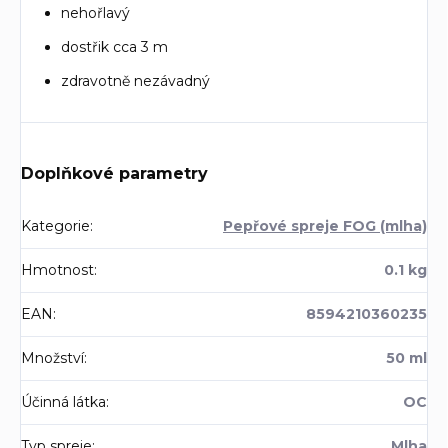
nehořlavý
dostřik cca 3 m
zdravotně nezávadný
Doplňkové parametry
Kategorie
:
Pepřové spreje FOG (mlha)
Hmotnost
:
0.1 kg
EAN
:
8594210360235
Množství
:
50 ml
Účinná látka
:
OC
Typ spreje
:
Mlha