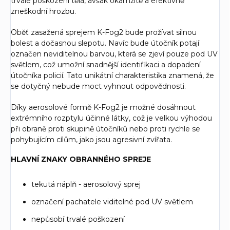
trvalé poškození těla, avšak okamžitě a efektivně
zneškodní hrozbu.
Oběť zasažená sprejem K-Fog2 bude prožívat silnou
bolest a dočasnou slepotu. Navíc bude útočník potají
označen neviditelnou barvou, která se zjeví pouze pod UV
světlem, což umožní snadnější identifikaci a dopadení
útočníka policií. Tato unikátní charakteristika znamená, že
se dotyčný nebude moct vyhnout odpovědnosti.
Díky aerosolové formě K-Fog2 je možné dosáhnout
extrémního rozptylu účinné látky, což je velkou výhodou
při obraně proti skupině útočníků nebo proti rychle se
pohybujícím cílům, jako jsou agresivní zvířata.
HLAVNÍ ZNAKY OBRANNÉHO SPREJE
tekutá náplň - aerosolový sprej
označení pachatele viditelné pod UV světlem
nepůsobí trvalé poškození