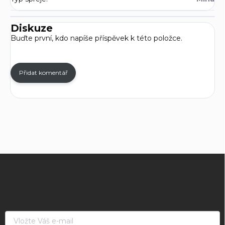
Diskuze
Buďte první, kdo napíše příspěvek k této položce.
Přidat komentář
Z
á
p
a
t
í