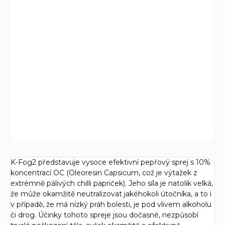
−
+
Přidat do košíku
K-FOG neboli mlha obsahuje 5 % OC (oleo-resin capsicum)
zajišťující okamžitý účinek na zasažené sliznice: dočasné
oslepnutí, dušnost, dráždivý kašel a silné pálení pokožky. Je
tak účinný, že jedním dobře mířeným zásahem do
obličeje může zastavit jakéhokoliv útočníka.
DETAILNÍ INFORMACE
ZEPTAT SE
K-Fog2 představuje vysoce efektivní pepřový sprej s 10%
koncentrací OC (Oleoresin Capsicum, což je výtažek z
extrémně pálivých chilli papriček). Jeho síla je natolik velká,
že může okamžitě neutralizovat jakéhokoli útočníka, a to i
v případě, že má nízký práh bolesti, je pod vlivem alkoholu
či drog. Účinky tohoto spreje jsou dočasné, nezpůsobí