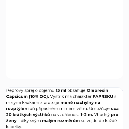
Pepřový sprej Hurricane 15ml umožňuje cca 20 krátkých
výstřiků na
vzdálenost 1-2 m
. Má malé rozměry, je proto vhodný
pro
ženy
do kabelky.
Lze použít jako náhradní náplň pro sprejové svítilny
Hurricane
Flashlight.
DETAILNÍ INFORMACE
ZEPTAT SE
Pepřový sprej o objemu
15 ml
obsahuje
Oleoresin
Capsicum (10% OC).
Výstřik má charakter
PAPRSKU
s
malými kapkami a proto je
méně náchylný na
rozptýlení
při případném mírném větru. Umožňuje
cca
20 krátkých výstřiků
na vzdálenost
1–2 m.
Vhodný
pro
ženy –
díky svým
malým rozměrům
se vejde do každé
kabelky.