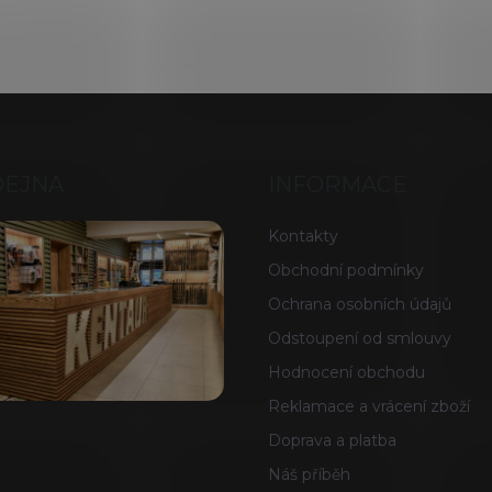
DEJNA
INFORMACE
Kontakty
Obchodní podmínky
Ochrana osobních údajů
Odstoupení od smlouvy
Hodnocení obchodu
Reklamace a vrácení zboží
Doprava a platba
Náš příběh