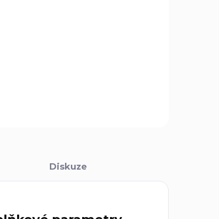
Přidat do košíku
ra z technického polyamidu, který je stabilizován
příklad pro oplet nožů.
ZEPTAT SE
Diskuze