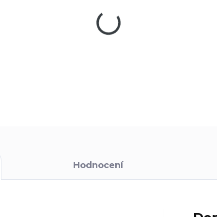
−
+
Paracord, neboli padáková šňů
proti UV záření. Je vhodný na
DETAILNÍ INFORMACE
Hodnocení