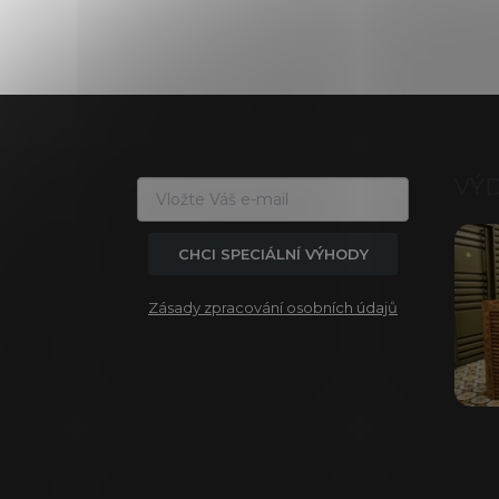
Z
á
p
a
VÝ
t
í
CHCI SPECIÁLNÍ VÝHODY
Zásady zpracování osobních údajů