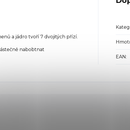
Dop
Kateg
ů a jádro tvoří 7 dvojitých přízí.
Hmot
částečně nabobtnat
EAN
: