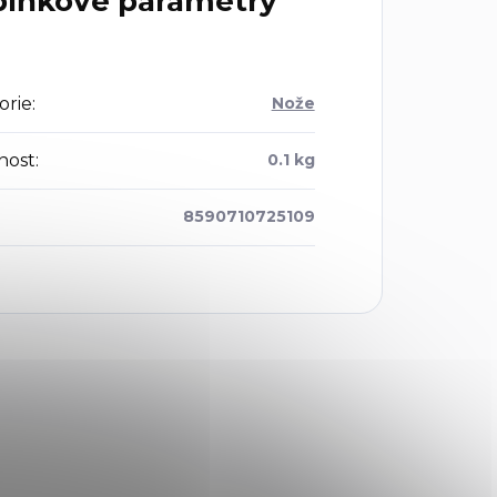
lňkové parametry
orie
:
Nože
nost
:
0.1 kg
8590710725109