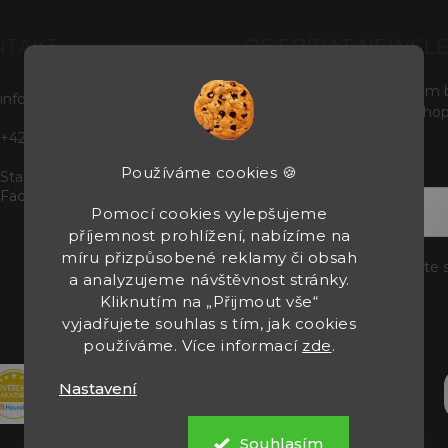
NTAKT
ODEBÍRAT NEWSL
Vložte svůj e-mail a my vám
info
@
tacticals.cz
produktech na našem e-shop
+420725729739
E-MAIL
Používáme cookies 🍪
Staňte se našimi fanoušky na
Facebooku
Pomocí cookies vylepšujeme
příjemnost prohlížení, nabízíme na
míru přizpůsobené reklamy či obsah
Vložením e-mailu souhlasíte 
a analyzujeme návštěvnost stránky.
Kliknutím na „Přijmout vše“
Přihlásit se
vyjadřujete souhlas s tím, jak cookies
používáme. Více informací
zde
.
Nastavení
Souhlasím