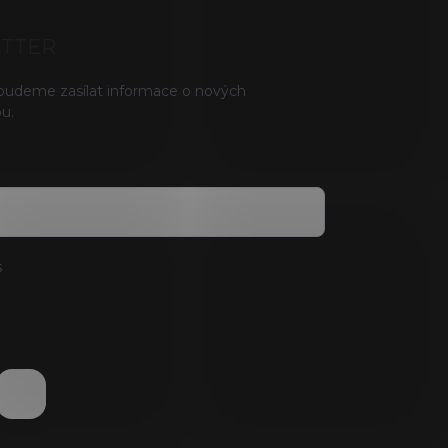
ETTER
 budeme zasílat informace o nových
u.
s
podmínkami ochrany osobních údajů