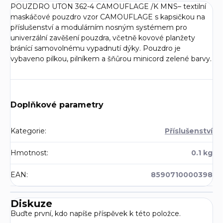
POUZDRO UTON 362-4 CAMOUFLAGE /K MNS– textilní
maskáčové pouzdro vzor CAMOUFLAGE s kapsičkou na
příslušenství a modulárním nosným systémem pro
univerzální zavěšení pouzdra, včetně kovové planžety
bránící samovolnému vypadnutí dýky. Pouzdro je
vybaveno pilkou, pilníkem a šňůrou minicord zelené barvy.
Doplňkové parametry
Kategorie
:
Příslušenství
Hmotnost
:
0.1 kg
EAN
:
8590710000398
Diskuze
Buďte první, kdo napíše příspěvek k této položce.