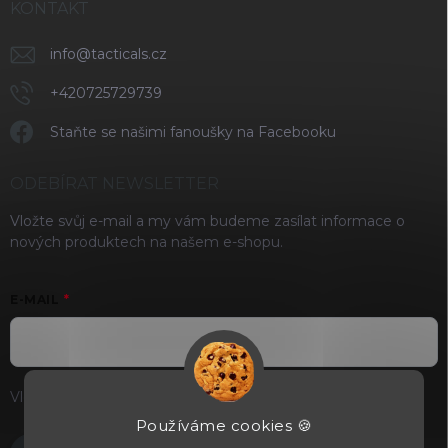
KONTAKT
info
@
tacticals.cz
+420725729739
Staňte se našimi fanoušky na Facebooku
ODEBÍRAT NEWSLETTER
Vložte svůj e-mail a my vám budeme zasílat informace o
nových produktech na našem e-shopu.
E-MAIL
Vložením e-mailu souhlasíte s
podmínkami ochrany osobních
údajů
Používáme cookies 🍪