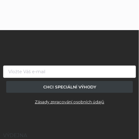
Z
á
p
a
t
í
CHCI SPECIÁLNÍ VÝHODY
Zásady zpracování osobních údajů
VÝDEJNA