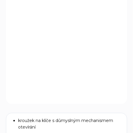
DORUČIT DO:
11.8.2026
MOŽNOSTI
DORUČENÍ
−
+
Přidat do košíku
Elegantní přívěšek s kroužkem na klíče s důmyslným
mechanismem otevírání, s logem Victorinox a šňůrkou.
Krásný doplněk k noži.
DETAILNÍ INFORMACE
ZEPTAT SE
kroužek na klíče s důmyslným mechanismem
otevírání