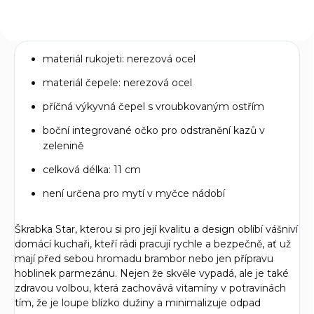
materiál rukojeti: nerezová ocel
materiál čepele: nerezová ocel
příčná výkyvná čepel s vroubkovaným ostřím
boční integrované očko pro odstranění kazů v
zelenině
celková délka: 11 cm
není určena pro mytí v myčce nádobí
Škrabka Star, kterou si pro její kvalitu a design oblíbí vášniví
domácí kuchaři, kteří rádi pracují rychle a bezpečně, ať už
mají před sebou hromadu brambor nebo jen přípravu
hoblinek parmezánu. Nejen že skvěle vypadá, ale je také
zdravou volbou, která zachovává vitamíny v potravinách
tím, že je loupe blízko dužiny a minimalizuje odpad