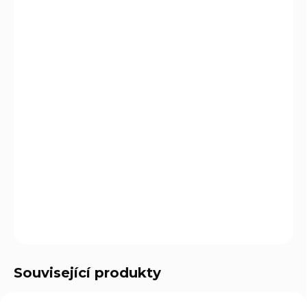
cena:
MŮŽEME
DORUČIT DO:
11.8.2026
MOŽNOSTI
DORUČENÍ
−
+
Přidat do košíku
Škrabka Rex Victorinox 6.0900.1 je kvalitní škrabka na
brambory a tvrdší druhy zeleniny a ovoce.
DETAILNÍ INFORMACE
ZEPTAT SE
Související produkty