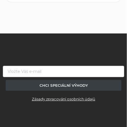
Z
á
p
a
t
í
CHCI SPECIÁLNÍ VÝHODY
Zásady zpracování osobních údajů