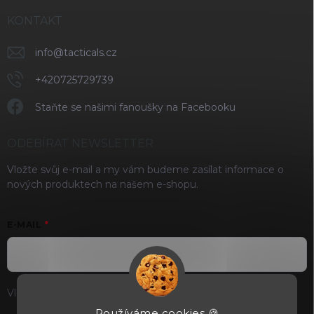
KONTAKT
info
@
tacticals.cz
+420725729739
Staňte se našimi fanoušky na Facebooku
ODEBÍRAT NEWSLETTER
Vložte svůj e-mail a my vám budeme zasílat informace o
nových produktech na našem e-shopu.
E-MAIL
Vložením e-mailu souhlasíte s
podmínkami ochrany osobních
údajů
Používáme cookies 🍪