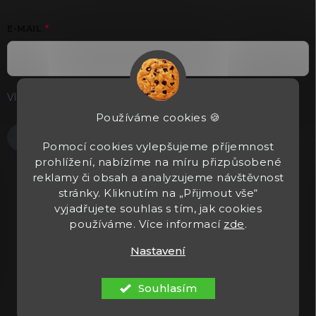
E-MAIL
Vložením e-mailu souhlasíte s
podmínkami ochrany osobních
údajů
Používáme cookies 🍪
Přihlásit se
Pomocí cookies vylepšujeme příjemnost
prohlížení, nabízíme na míru přizpůsobené
reklamy či obsah a analyzujeme návštěvnost
stránky. Kliknutím na „Přijmout vše“
vyjadřujete souhlas s tím, jak cookies
používáme. Více informací
zde
.
Nastavení
Copyright 2026
Tacticals.cz
. Všechna práva vyhrazena.
Upravit
nastavení cookies
Souhlasím
Vytvořil Shoptet