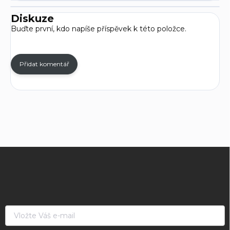
Diskuze
Buďte první, kdo napíše příspěvek k této položce.
Přidat komentář
Z
á
p
a
t
í