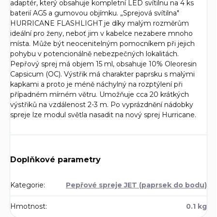
adaptér, který obsahuje kompletní LED svítilnu na 4 ks
baterií AG5 a gumovou objímku. „Sprejová svítilna"
HURRICANE FLASHLIGHT je díky malým rozměrům
ideální pro ženy, neboť jim v kabelce nezabere mnoho
místa. Může být neocenitelným pomocníkem při jejich
pohybu v potencionálně nebezpečných lokalitách.
Pepřový sprej má objem 15 ml, obsahuje 10% Oleoresin
Capsicum (OC). Výstřik má charakter paprsku s malými
kapkami a proto je méně náchylný na rozptýlení při
případném mírném větru. Umožňuje cca 20 krátkých
výstřiků na vzdálenost 2-3 m. Po vyprázdnění nádobky
spreje lze modul světla nasadit na nový sprej Hurricane.
Doplňkové parametry
Kategorie
:
Pepřové spreje JET (paprsek do bodu)
Hmotnost
:
0.1 kg