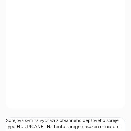
DORUČIT DO:
11.8.2026
MOŽNOSTI
DORUČENÍ
−
+
Přidat do košíku
Sprejová svítilna Hurricane Flashlight je díky malým
rozměrům ideální pro ženy, neboť jim v kabelce nezabere
mnoho místa. Může být neocenitelným pomocníkem při
jejich pohybu v potencionálně nebezpečných lokalitách.
DETAILNÍ INFORMACE
ZEPTAT SE
Sprejová svítilna vychází z obranného pepřového spreje
typu HURRICANE . Na tento sprej je nasazen miniaturní