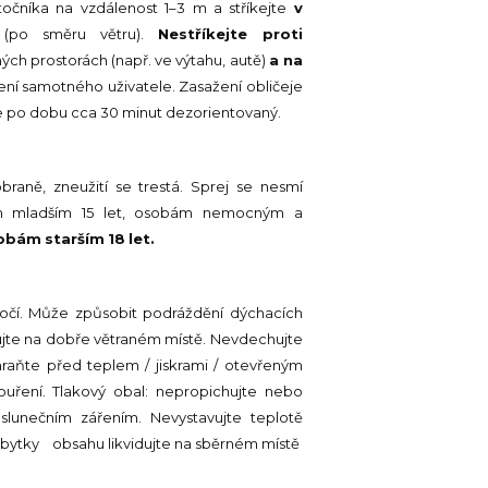
točníka na vzdálenost 1–3 m a stříkejte
v
(po směru větru).
Nestříkejte proti
ch prostorách (např. ve výtahu, autě)
a na
ení samotného uživatele. Zasažení obličeje
 je po dobu cca 30 minut dezorientovaný.
raně, zneužití se trestá. Sprej se nesmí
ám mladším 15 let, osobám nemocným a
bám starším 18 let.
 očí. Může způsobit podráždění dýchacích
dujte na dobře větraném místě. Nevdechujte
raňte před teplem / jiskrami / otevřeným
uření. Tlakový obal: nepropichujte nebo
 slunečním zářením. Nevystavujte teplotě
tky obsahu likvidujte na sběrném místě