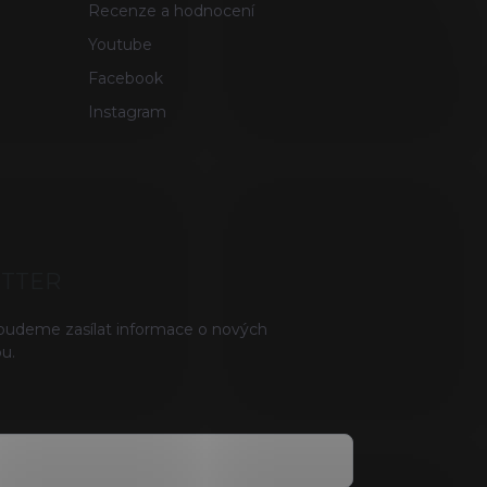
Recenze a hodnocení
Youtube
Facebook
Instagram
ETTER
 budeme zasílat informace o nových
u.