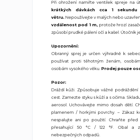
Při ohrožení namiřte ventilek spreje na ú
krátkých dávkách cca 1 sekundu
větru.
Nepoužívejte v malých nebo uzavřený
vzdálenost pod 1 m,
protože hrozí zasaž
způsobí prudké pálení očí a kašel. Útočník
Upozornění:
Obranný sprej je určen výhradně k sebeob
používat proti těhotným ženám, osob
osobám vysokého věku.
Prodej pouze oso
Pozor:
Dráždí kůži. Způsobuje vážné podráždění
cest. Zamezte styku s kůží a s očima. Skla
aerosol. Uchovávejte mimo dosah dětí. Ch
plamenem / horkými povrchy. – Zákaz ko
nespalujte ani po použití. Chraňte před
přesahující 50 °C / 122 °F. Obal a zby
nebezpečných odpadů.