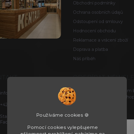
Obchodní podmínky
Ochrana osobních údajů
Odstoupení od smlouvy
Hodnocení obchodu
Reklamace a vrácení zboží
Doprava a platba
Náš příběh
NTAKT
ODEBÍRAT NEWSL
Vložte svůj e-mail a my vám
info
@
tacticals.cz
produktech na našem e-shop
+420725729739
E-MAIL
Používáme cookies 🍪
Staňte se našimi fanoušky na
Facebooku
Pomocí cookies vylepšujeme
příjemnost prohlížení, nabízíme na