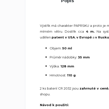
Popis
Výstřik má charakter PAPRSKU a proto je 
mírném větru. Dostřik cca
4 m.
Na sys
udělen
patent v USA
,
v Evropě
a
v Rusku
Objem:
50 ml
Průměr nádobky:
35 mm
Výška:
128 mm
Hmotnost:
110 g
2 ks baterií CR 2032 jsou
zahrnuté v ceně
shopu.
Návod k použití: