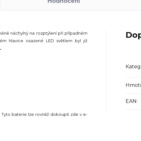
Hodnocení
Dop
méně náchylný na rozptýlení při případném
tém hlavice osazené LED světlem byl již
.
Kateg
Hmot
EAN
:
.
Tyto baterie lze rovněž dokoupit zde v e-