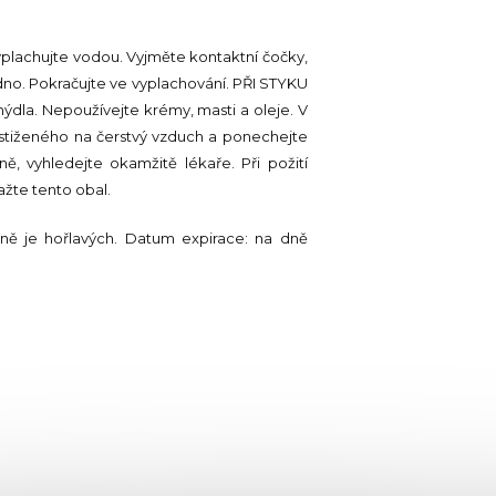
yplachujte vodou. Vyjměte kontaktní čočky,
adno. Pokračujte ve vyplachování. PŘI STYKU
dla. Nepoužívejte krémy, masti a oleje. V
stiženého na čerstvý vzduch a ponechejte
ně, vyhledejte okamžitě lékaře. Při požití
žte tento obal.
ně je hořlavých. Datum expirace: na dně