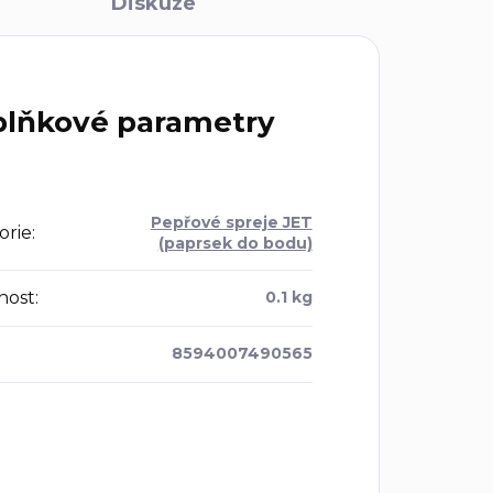
Diskuze
lňkové parametry
Pepřové spreje JET
orie
:
(paprsek do bodu)
nost
:
0.1 kg
8594007490565