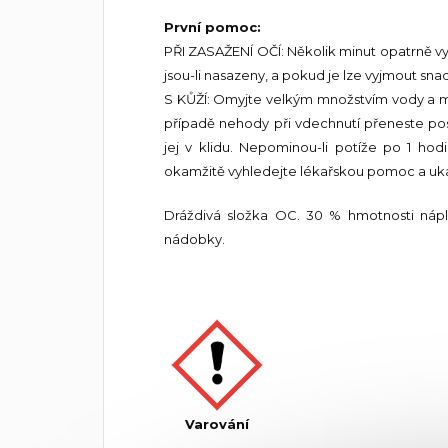
První pomoc:
PŘI ZASAŽENÍ OČÍ: Několik minut opatrně v
jsou-li nasazeny, a pokud je lze vyjmout sn
S KŮŽÍ: Omyjte velkým množstvím vody a mý
případě nehody při vdechnutí přeneste po
jej v klidu. Nepominou-li potíže po 1 hodi
okamžitě vyhledejte lékařskou pomoc a uka
Dráždivá složka OC. 30 % hmotnosti nápl
nádobky.
Varování