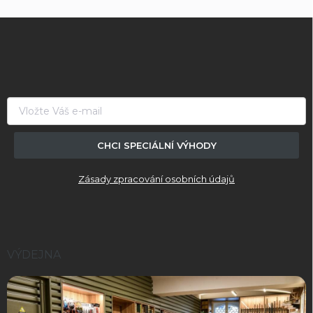
Z
á
p
a
t
í
CHCI SPECIÁLNÍ VÝHODY
Zásady zpracování osobních údajů
VÝDEJNA