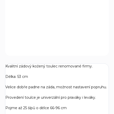
−
+
Přidat do košíku
Kvalitní zádový kožený toulec White Feather Earthquake
Brown s kapsou.
DETAILNÍ INFORMACE
ZEPTAT SE
Kvalitní zádový kožený toulec renomované firmy.
Délka: 53 cm
Velice dobře padne na záda, možnost nastavení popruhu.
Provedení toulce je univerzální pro praváky i leváky.
Pojme až 25 šípů o délce 66-96 cm