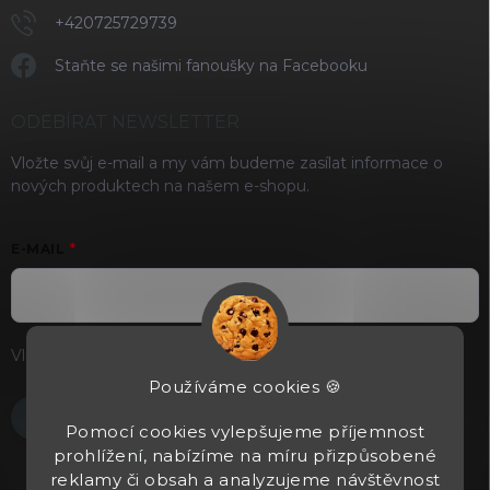
+420725729739
Staňte se našimi fanoušky na Facebooku
ODEBÍRAT NEWSLETTER
Vložte svůj e-mail a my vám budeme zasílat informace o
nových produktech na našem e-shopu.
E-MAIL
Vložením e-mailu souhlasíte s
podmínkami ochrany osobních
údajů
Používáme cookies 🍪
Přihlásit se
Pomocí cookies vylepšujeme příjemnost
prohlížení, nabízíme na míru přizpůsobené
reklamy či obsah a analyzujeme návštěvnost