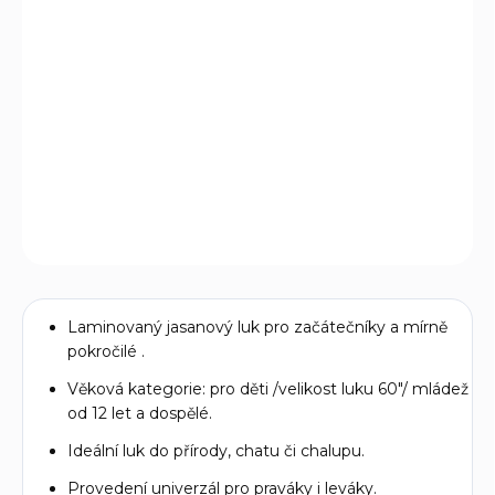
−
+
Přidat do košíku
Laminovaný jasanový luk pro začátečníky a mírně
pokročilé. Ideální luk do přírody, chatu či
chalupu. Univerzální - pro praváky i leváky.
DETAILNÍ INFORMACE
ZEPTAT SE
Laminovaný jasanový luk pro začátečníky a mírně
pokročilé .
Věková kategorie: pro děti /velikost luku 60"/ mládež
od 12 let a dospělé.
Ideální luk do přírody, chatu či chalupu.
Provedení univerzál pro praváky i leváky.