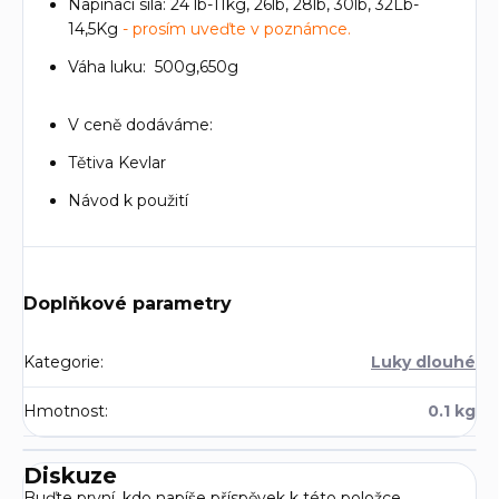
Napínací síla: 24 lb-11kg, 26lb, 28lb, 30lb, 32Lb-
14,5Kg
- prosím uveďte v poznámce.
Váha luku: 500g,650g
V ceně dodáváme:
Tětiva Kevlar
Návod k použití
Doplňkové parametry
Kategorie
:
Luky dlouhé
Hmotnost
:
0.1 kg
Diskuze
Buďte první, kdo napíše příspěvek k této položce.