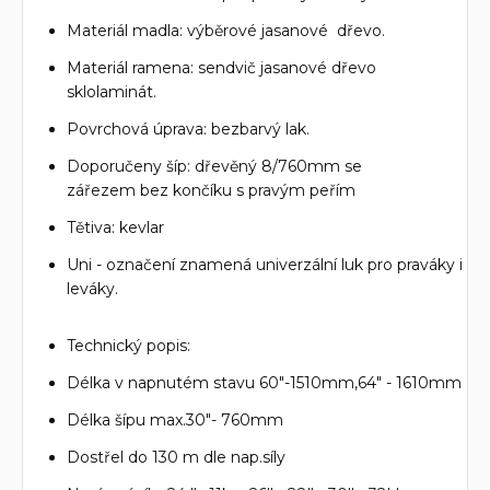
Materiál madla: výběrové jasanové dřevo.
Materiál ramena: sendvič jasanové dřevo
sklolaminát.
Povrchová úprava: bezbarvý lak.
Doporučeny šíp: dřevěný 8/760mm se
zářezem bez končíku s pravým peřím
Tětiva: kevlar
Uni - označení znamená univerzální luk pro praváky i
leváky.
Technický popis:
Délka v napnutém stavu 60"-1510mm,64" - 1610mm
Délka šípu max.30"- 760mm
Dostřel do 130 m dle nap.síly