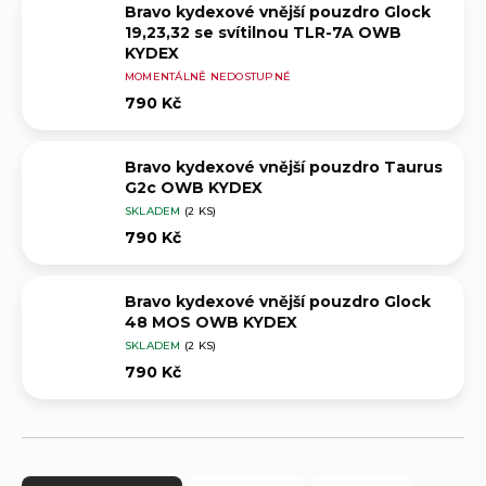
Bravo kydexové vnější pouzdro Glock
19,23,32 se svítilnou TLR-7A OWB
KYDEX
MOMENTÁLNĚ NEDOSTUPNÉ
790 Kč
Bravo kydexové vnější pouzdro Taurus
G2c OWB KYDEX
SKLADEM
(2 KS)
790 Kč
Bravo kydexové vnější pouzdro Glock
48 MOS OWB KYDEX
SKLADEM
(2 KS)
790 Kč
Ř