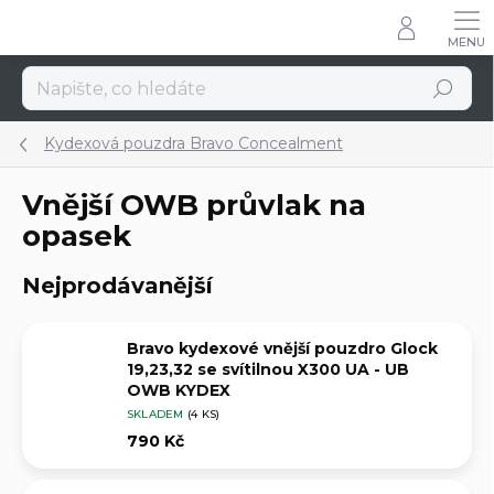
Přejít
na
obsah
Hledat
Kydexová pouzdra Bravo Concealment
Vnější OWB průvlak na
opasek
Nejprodávanější
Bravo kydexové vnější pouzdro Glock
19,23,32 se svítilnou X300 UA - UB
OWB KYDEX
SKLADEM
(4 KS)
790 Kč