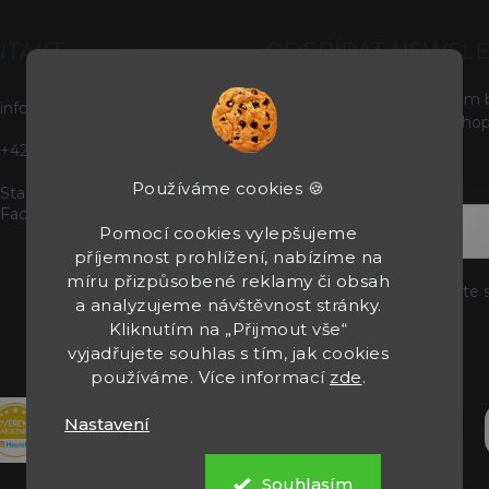
NTAKT
ODEBÍRAT NEWSL
Vložte svůj e-mail a my vám
info
@
tacticals.cz
produktech na našem e-shop
+420725729739
E-MAIL
Používáme cookies 🍪
Staňte se našimi fanoušky na
Facebooku
Pomocí cookies vylepšujeme
příjemnost prohlížení, nabízíme na
míru přizpůsobené reklamy či obsah
Vložením e-mailu souhlasíte 
a analyzujeme návštěvnost stránky.
Kliknutím na „Přijmout vše“
Přihlásit se
vyjadřujete souhlas s tím, jak cookies
používáme. Více informací
zde
.
Nastavení
Souhlasím