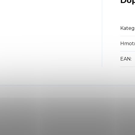
Dop
Kateg
Hmot
EAN
: