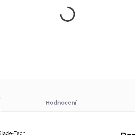
−
+
Variabilní pružné závěsné po
Zapínání pomocí patentky. P
DETAILNÍ INFORMACE
Hodnocení
 Blade-Tech