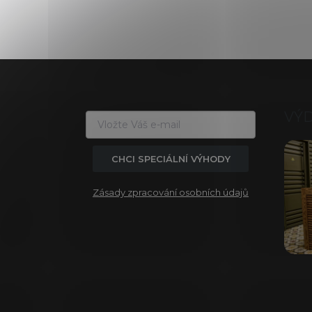
Z
á
p
a
VÝ
t
í
CHCI SPECIÁLNÍ VÝHODY
Zásady zpracování osobních údajů