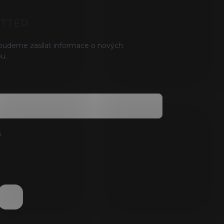
ETTER
 budeme zasílat informace o nových
u.
s
podmínkami ochrany osobních údajů