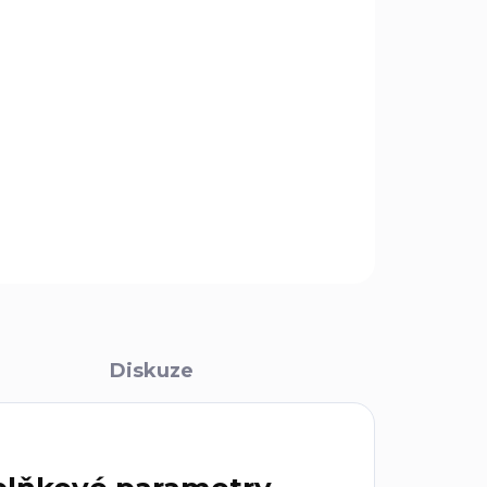
Přidat do košíku
utko pro opasky do maximální šíře 45 mm.
rimárně je určeno pro kydexová pouzdra nožů.
ZEPTAT SE
Diskuze