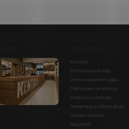
DEJNA
INFORMACE
Kontakty
Obchodní podmínky
Ochrana osobních údajů
Odstoupení od smlouvy
Hodnocení obchodu
Reklamace a vrácení zboží
Doprava a platba
Náš příběh