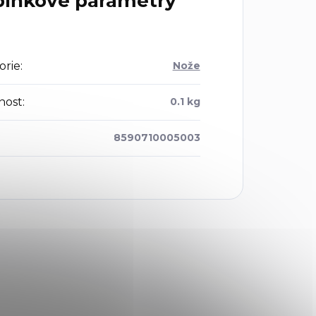
lňkové parametry
orie
:
Nože
nost
:
0.1 kg
8590710005003