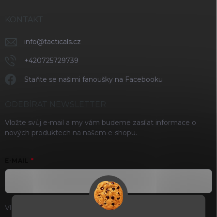
KONTAKT
info
@
tacticals.cz
+420725729739
Staňte se našimi fanoušky na Facebooku
ODEBÍRAT NEWSLETTER
Vložte svůj e-mail a my vám budeme zasílat informace o
nových produktech na našem e-shopu.
E-MAIL
Vložením e-mailu souhlasíte s
podmínkami ochrany osobních