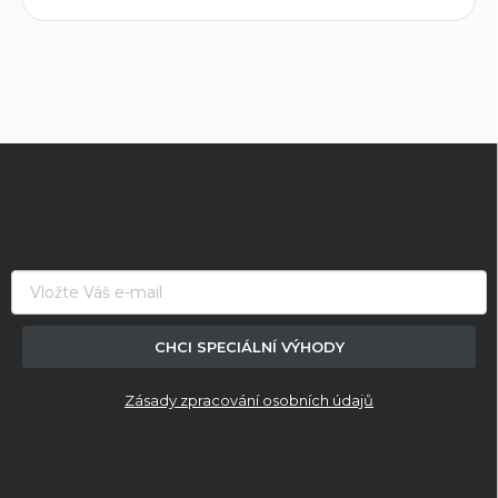
Z
á
p
a
t
í
CHCI SPECIÁLNÍ VÝHODY
Zásady zpracování osobních údajů