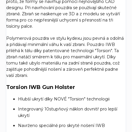
proto, že formy se navrhují pomocí nejnovějšího CAD
designu. Při navrhování pouzdra se používají skutečné
zbraně. Zbraň se naskenuje ve 3D a z modelu se vytváří
forma pro co nejpřesnější uchycení s přesností na tři
tisíciny palce.
Polymerová pouzdra ve stylu kydexu jsou pevná a odolná
a přidávají minimální váhu k vaší zbrani. Pouzdro IWB
přiléhá k tělu díky patentované technologii "Torsion". Ta
zbraň natáčí směrem k tělu pro maximální ukrytí. Díky
tomu také ubylo materiálu na zadní straně pouzdra, což
zajišťuje pohodlnější nošení a zároveň perfektně padne
vaší zbrani.
Torsion IWB Gun Holster
Hlubší ukrytí díky NOVÉ "Torsion" technologii
Integrovaný 10stupňový náklon dovnitř pro lepší
ukrytí
Navrženo speciálně pro skryté nošení IWB