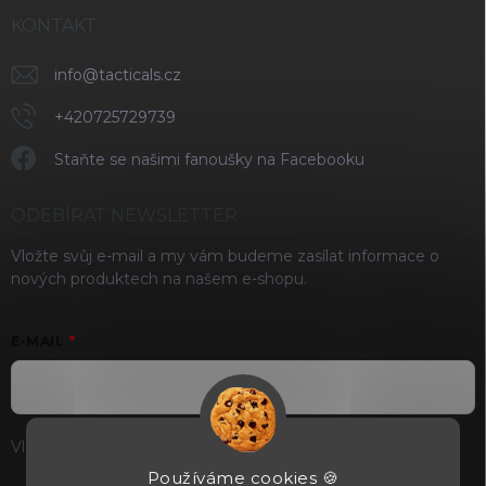
KONTAKT
info
@
tacticals.cz
+420725729739
Staňte se našimi fanoušky na Facebooku
ODEBÍRAT NEWSLETTER
Vložte svůj e-mail a my vám budeme zasílat informace o
nových produktech na našem e-shopu.
E-MAIL
Vložením e-mailu souhlasíte s
podmínkami ochrany osobních
údajů
Používáme cookies 🍪