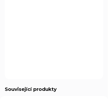
DORUČIT DO:
12.8.2026
MOŽNOSTI
DORUČENÍ
−
+
Přidat do košíku
Kempingová svítilna s kuželovým reflektorem a 5 mm
LED diodami Nichia™
DETAILNÍ INFORMACE
ZEPTAT SE
Související produkty
O-680098
O-680134