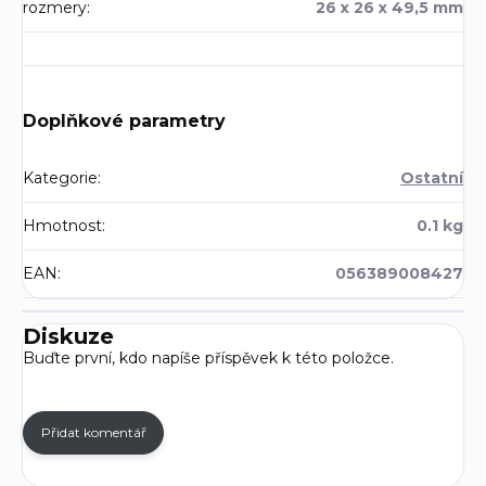
rozmery
:
26 x 26 x 49,5 mm
Doplňkové parametry
Kategorie
:
Ostatní
Hmotnost
:
0.1 kg
EAN
:
056389008427
Diskuze
Buďte první, kdo napíše příspěvek k této položce.
Přidat komentář