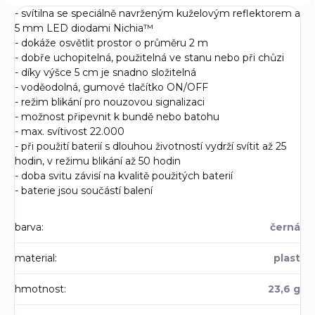
- svítilna se speciálně navrženým kuželovým reflektorem a
5 mm LED diodami Nichia™
- dokáže osvětlit prostor o průměru 2 m
- dobře uchopitelná, použitelná ve stanu nebo při chůzi
- díky výšce 5 cm je snadno složitelná
- voděodolná, gumové tlačítko ON/OFF
- režim blikání pro nouzovou signalizaci
- možnost připevnit k bundě nebo batohu
- max. svítivost 22.000
- při použití baterií s dlouhou životností vydrží svítit až 25
hodin, v režimu blikání až 50 hodin
- doba svitu závisí na kvalitě použitých baterií
- baterie jsou součástí balení
barva
:
černá
material
:
plast
hmotnost
:
23,6 g