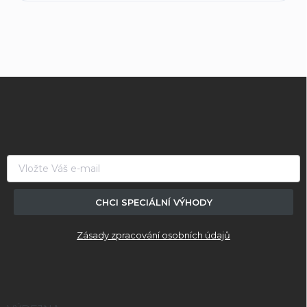
Z
á
p
a
t
í
CHCI SPECIÁLNÍ VÝHODY
Zásady zpracování osobních údajů