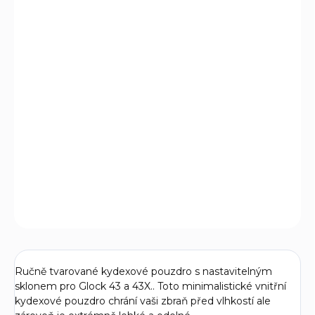
VARIANTA
MŮŽEME DORUČIT DO:
ZVOLTE VARIANTU
MOŽNOSTI DORUČENÍ
−
+
Přidat do košíku
Vnitřní kydexové pouzdro po pistole Glock 43 a 43X.
DETAILNÍ INFORMACE
ZEPTAT SE
Ručně tvarované kydexové pouzdro s nastavitelným
sklonem pro Glock 43 a 43X.. Toto minimalistické vnitřní
kydexové pouzdro chrání vaši zbraň před vlhkostí ale