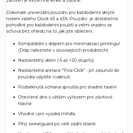
zároveň je extrémně lehké a odolné.
Dokonalé univerzální pouzdro pro každodenní skryté
nošení vašeho Glock 43 a 43X. Pouzdro je dostatečně
pohodlné pro každodenní použití a velmi snadno se
schová bez ohledu na to, jak jste oblečeni.
Kompatibilní s drápem pro minimalizaci printingu!
(Dráp naleznete v souvisejících produktech)
Nastavitelný sklon (-5 až +20 stupňů)
Nastavitelná aretace "Posi-Click" - při zasunutí do
pouzdra uslyšíte cvaknutí
Podseknutá ochrana spouště pro snadné tasení
Otevřené dno s větším výřezem pro závitové
hlavně
Vhodné i pro vysoká mířidla
Plný sweatguard po celé zadní straně