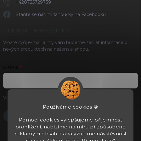
+420725729739
Staňte se našimi fanoušky na Facebooku
ODEBÍRAT NEWSLETTER
Vložte svůj e-mail a my vám budeme zasílat informace o
nových produktech na našem e-shopu.
E-MAIL
Vložením e-mailu souhlasíte s
podmínkami ochrany osobních
údajů
Používáme cookies 🍪
Přihlásit se
Pomocí cookies vylepšujeme příjemnost
prohlížení, nabízíme na míru přizpůsobené
reklamy či obsah a analyzujeme návštěvnost
stránky. Kliknutím na „Přijmout vše“