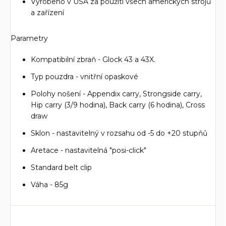
Vyrobeno v USA za použití všech amerických strojů
a zařízení
Parametry
Kompatibilní zbraň - Glock 43 a 43X.
Typ pouzdra - vnitřní opaskové
Polohy nošení - Appendix carry, Strongside carry,
Hip carry (3/9 hodina), Back carry (6 hodina), Cross
draw
Sklon - nastavitelný v rozsahu od -5 do +20 stupňů
Aretace - nastavitelná "posi-click"
Standard belt clip
Váha - 85g