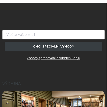
Z
á
p
a
t
í
CHCI SPECIÁLNÍ VÝHODY
Zásady zpracování osobních údajů
VÝDEJNA