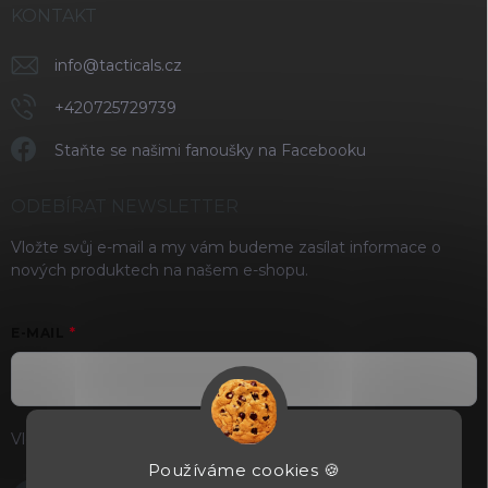
KONTAKT
info
@
tacticals.cz
+420725729739
Staňte se našimi fanoušky na Facebooku
ODEBÍRAT NEWSLETTER
Vložte svůj e-mail a my vám budeme zasílat informace o
nových produktech na našem e-shopu.
E-MAIL
Vložením e-mailu souhlasíte s
podmínkami ochrany osobních
údajů
Používáme cookies 🍪