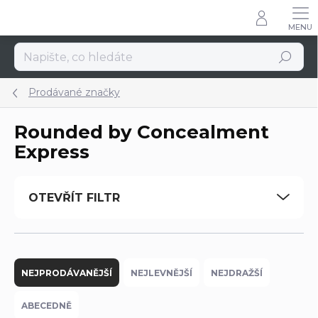
Přejít
na
obsah
Hledat
Prodávané značky
Rounded by Concealment
Express
OTEVŘÍT FILTR
Ř
a
NEJPRODÁVANĚJŠÍ
NEJLEVNĚJŠÍ
NEJDRAŽŠÍ
z
e
ABECEDNĚ
n