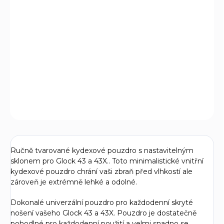
−
+
Přidat do košíku
Premium vnitřní kydexové pouzdro po pistole Glock 43 a
43X s výřezem na kolimátor, drápem pro minimalizování
printingu a ocelovou sponou.
DETAILNÍ INFORMACE
ZEPTAT SE
Ručně tvarované kydexové pouzdro s nastavitelným
sklonem pro Glock 43 a 43X.. Toto minimalistické vnitřní
kydexové pouzdro chrání vaši zbraň před vlhkostí ale
zároveň je extrémně lehké a odolné.
Dokonalé univerzální pouzdro pro každodenní skryté
nošení vašeho Glock 43 a 43X. Pouzdro je dostatečně
pohodlné pro každodenní použití a velmi snadno se