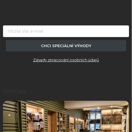
á
p
a
t
í
CHCI SPECIÁLNÍ VÝHODY
Zásady zpracování osobních údajů
VÝDEJNA