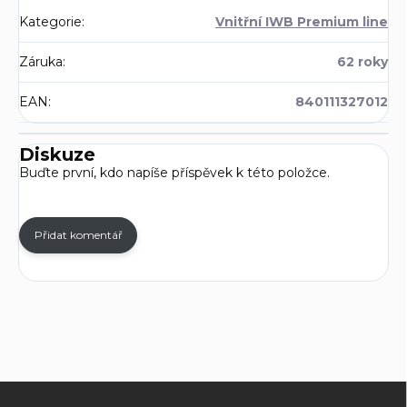
Kategorie
:
Vnitřní IWB Premium line
Záruka
:
62 roky
EAN
:
840111327012
Diskuze
Buďte první, kdo napíše příspěvek k této položce.
Přidat komentář
Z