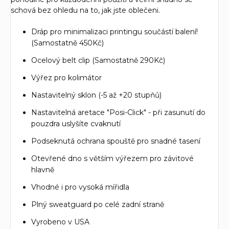
schová bez ohledu na to, jak jste oblečeni.
Dráp pro minimalizaci printingu součástí balení!
(Samostatně 450Kč)
Ocelový belt clip (Samostatně 290Kč)
Výřez pro kolimátor
Nastavitelný sklon (-5 až +20 stupňů)
Nastavitelná aretace "Posi-Click" - při zasunutí do
pouzdra uslyšíte cvaknutí
Podseknutá ochrana spouště pro snadné tasení
Otevřené dno s větším výřezem pro závitové
hlavně
Vhodné i pro vysoká mířidla
Plný sweatguard po celé zadní straně
Vyrobeno v USA