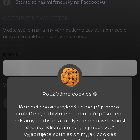
Staňte se našimi fanoušky na Facebooku
ODEBÍRAT NEWSLETTER
Vložte svůj e-mail a my vám budeme zasílat informace o
nových produktech na našem e-shopu.
E-MAIL
Vložením e-mailu souhlasíte s
podmínkami ochrany osobních
údajů
Používáme cookies 🍪
Přihlásit se
Pomocí cookies vylepšujeme příjemnost
prohlížení, nabízíme na míru přizpůsobené
reklamy či obsah a analyzujeme návštěvnost
stránky. Kliknutím na „Přijmout vše“
vyjadřujete souhlas s tím, jak cookies