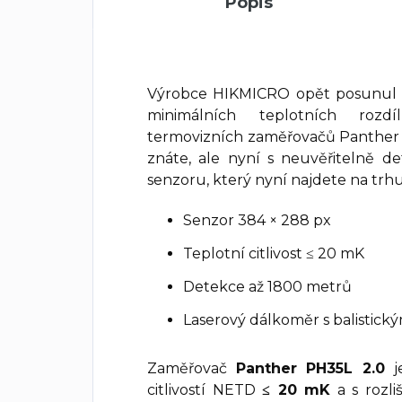
Popis
Výrobce HIKMICRO opět posunul hr
minimálních teplotních rozd
termovizních zaměřovačů Panther 2.
znáte, ale nyní s neuvěřitelně d
senzoru, který nyní najdete na trh
Senzor 384 × 288 px
Teplotní citlivost ≤ 20 mK
Detekce až 1800 metrů
Laserový dálkoměr s balistick
Zaměřovač
Panther PH35L 2.0
j
citlivostí NETD
≤ 20 mK
a s rozl