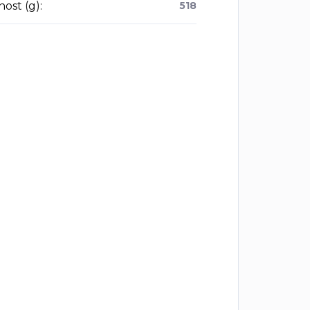
ost (g)
:
518