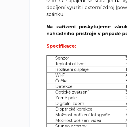
sníh. O napájení se stará jedna 
dobíjení využít i externí zdroj (po
spánku.
Na zařízení poskytujeme záru
náhradního přístroje v případě p
Specifikace:
Senzor
Teplotní citlivost
Rozlišení displeje
Wi-Fi
Čočka
Detekce
Optické zvětšení
Zorné pole
Digitální zoom
Dioptrická korekce
Možnost pořízení fotografie
Možnost pořízení videa
Stupeň ochrany