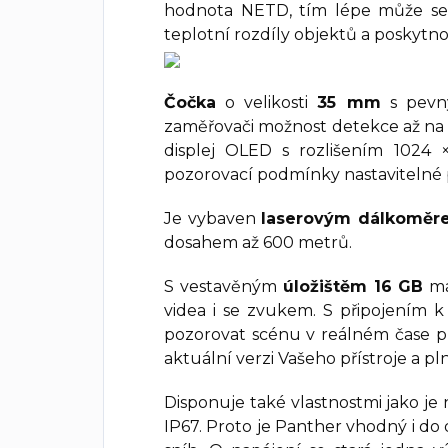
hodnota NETD, tím lépe může se
teplotní rozdíly objektů a poskytno
Čočka
o velikosti
35 mm
s pevn
zaměřovači možnost detekce až n
displej OLED s rozlišením 1024 
pozorovací podmínky nastavitelné 
Je vybaven
laserovým dálkoměre
dosahem až 600 metrů.
S vestavěným
úložištěm 16 GB
má
videa i se zvukem. S připojením k
pozorovat scénu v reálném čase př
aktuální verzi Vašeho přístroje a pl
Disponuje také vlastnostmi jako je
IP67. Proto je Panther vhodný i do