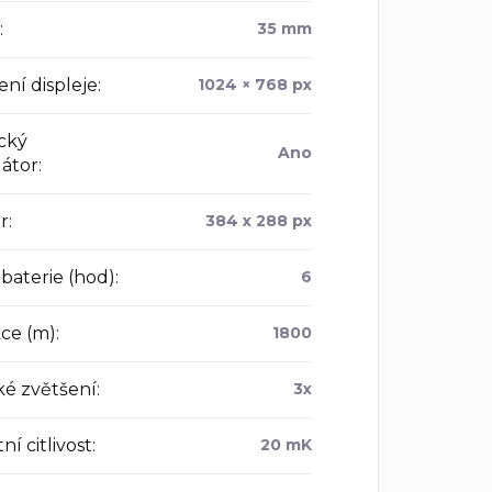
:
35 mm
ení displeje
:
1024 × 768 px
ický
Ano
látor
:
r
:
384 x 288 px
baterie (hod)
:
6
ce (m)
:
1800
ké zvětšení
:
3x
ní citlivost
:
20 mK