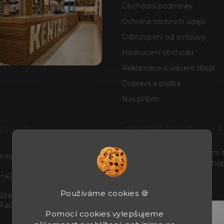
Obchodní podmínky
Ochrana osobních údajů
Odstoupení od smlouvy
Hodnocení obchodu
Reklamace a vrácení zboží
Doprava a platba
Náš příběh
NTAKT
ODEBÍRAT NEWSL
Vložte svůj e-mail a my vám
info
@
tacticals.cz
produktech na našem e-shop
+420725729739
E-MAIL
Používáme cookies 🍪
Staňte se našimi fanoušky na
Facebooku
Pomocí cookies vylepšujeme