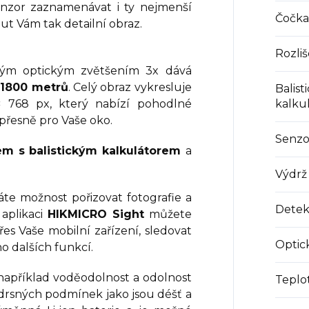
nzor zaznamenávat i ty nejmenší
Čočka
ut Vám tak detailní obraz.
Rozliš
ým optickým zvětšením 3x dává
a
1800 metrů
. Celý obraz vykresluje
Balist
× 768 px, který nabízí pohodlné
kalku
přesně pro Vaše oko.
Senzo
m s balistickým kalkulátorem
a
Výdrž 
te možnost pořizovat fotografie a
Detek
 aplikaci
HIKMICRO Sight
můžete
es Vaše mobilní zařízení, sledovat
Optic
no dalších funkcí.
 například voděodolnost a odolnost
Teplot
 drsných podmínek jako jsou déšť a