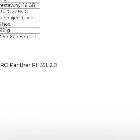
vestavěný, 16 GB
-30°C až 55°C
1x dobíjecí Li-ion
6 hod
518 g
215 x 67 x 87 mm
CRO Panther PH35L 2.0