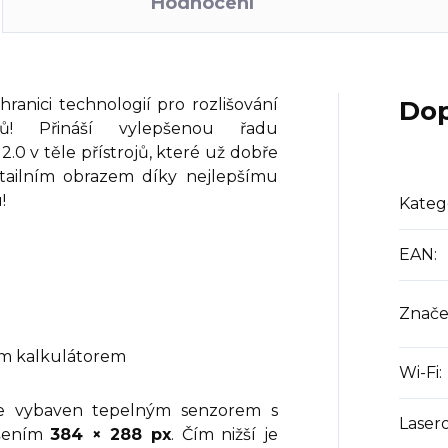
Hodnocení
anici technologií pro rozlišování
Dop
ílů! Přináší vylepšenou řadu
0 v těle přístrojů, které už dobře
etailním obrazem díky nejlepšímu
u!
Kateg
EAN
:
Znače
ým kalkulátorem
Wi-Fi
:
e vybaven tepelným senzorem s
Laser
išením
384 × 288 px
. Čím nižší je