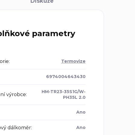
Diskuze
lňkové parametry
orie
:
Termovize
6974004643430
HM-TR23-35S1G/W-
ní výrobce
:
PH35L 2.0
Ano
ový dálkoměr
:
Ano