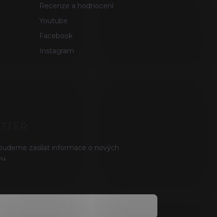
Recenze a hodnocení
Youtube
Facebook
Instagram
ETTER
 budeme zasílat informace o nových
u.