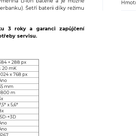
výměnná Li-ion baterie a je možné
Hmotn
werbanku). Šetří baterii díky režimu
ku 3 roky a garanci zapůjčení
otřeby servisu.
384 × 288 px
≤ 20 mK
1024 x 768 px
Ano
35 mm
1800 m
3x
7,5° x 5,6°
8x
-5D-+3D
Ano
Ano
IP67