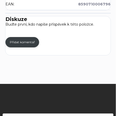
EAN
:
8590710006796
Diskuze
Buďte první, kdo napíše příspěvek k této položce.
Přidat komentář
Z
á
p
a
t
í