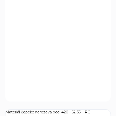
DORUČIT DO:
10.8.2026
MOŽNOSTI
DORUČENÍ
−
+
Přidat do košíku
Jednoduchý, lehký, rychle použitelný nůž zvaný krokodýl
vybavený čepelí z nerezové oceli a s pojistkou čepele
Backlock. Skvělý kapesní nůž pro každodenní nošení,
ideální na táboření, tramping, krájení potravin, využití při
outdoorových aktivitách. Barva střenky červená
DETAILNÍ INFORMACE
ZEPTAT SE
Materiál čepele: nerezová ocel 420 - 52-55 HRC