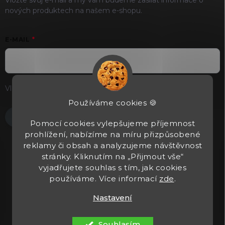
Vložte svůj e-mail a my vám budeme zasílat informace o
nových produktech na našem e-shopu.
E-MAIL
Vložením e-mailu souhlasíte s
podmínkami ochrany osobních
údajů
Používáme cookies 🍪
Přihlásit se
Pomocí cookies vylepšujeme příjemnost
prohlížení, nabízíme na míru přizpůsobené
reklamy či obsah a analyzujeme návštěvnost
stránky. Kliknutím na „Přijmout vše“
vyjadřujete souhlas s tím, jak cookies
používáme. Více informací
zde
.
Nastavení
Copyright 2026
Tacticals.cz
. Všechna práva vyhrazena.
Upravit
nastavení cookies
Souhlasím