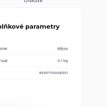
Diskuze
lňkové parametry
orie
:
Mikov
nost
:
0.1 kg
8590710008301