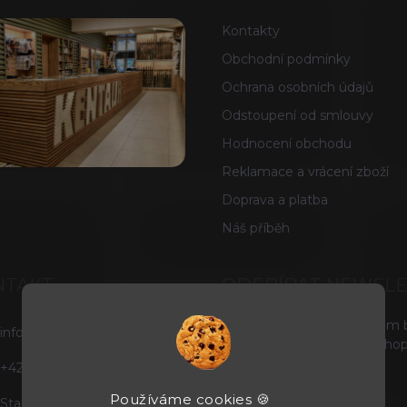
Kontakty
Obchodní podmínky
Ochrana osobních údajů
Odstoupení od smlouvy
Hodnocení obchodu
Reklamace a vrácení zboží
Doprava a platba
Náš příběh
NTAKT
ODEBÍRAT NEWSL
Vložte svůj e-mail a my vám
info
@
tacticals.cz
produktech na našem e-shop
+420725729739
E-MAIL
Používáme cookies 🍪
Staňte se našimi fanoušky na