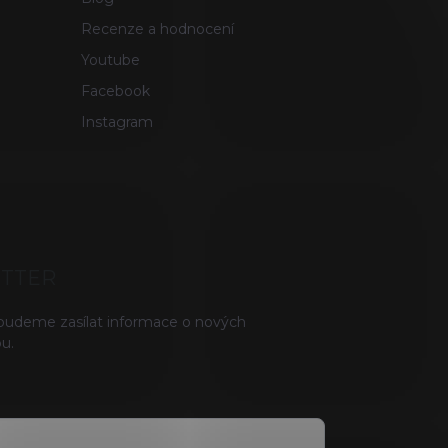
Recenze a hodnocení
Youtube
Facebook
Instagram
ETTER
 budeme zasílat informace o nových
u.