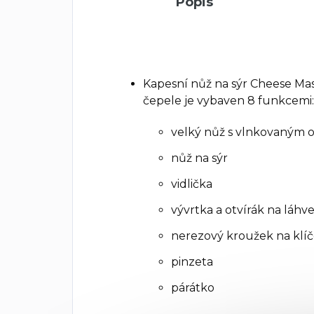
Popis
Kapesní nůž na sýr Cheese Mas
čepele je vybaven 8 funkcemi:
velký nůž s vlnkovaným o
nůž na sýr
vidlička
vývrtka a otvírák na láhv
nerezový kroužek na klí
pinzeta
párátko