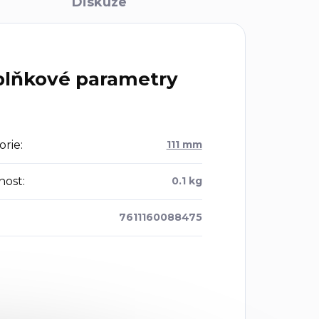
Diskuze
lňkové parametry
orie
:
111 mm
nost
:
0.1 kg
7611160088475