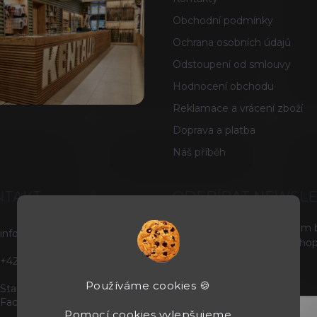
Obchodní podmínky
Ochrana osobních údajů
Odstoupení od smlouvy
Hodnocení obchodu
Reklamace a vrácení zboží
Doprava a platba
Náš příběh
NTAKT
ODEBÍRAT NEWSL
Vložte svůj e-mail a my vám
info
@
tacticals.cz
produktech na našem e-shop
+420725729739
E-MAIL
Používáme cookies 🍪
Staňte se našimi fanoušky na
Facebooku
Pomocí cookies vylepšujeme