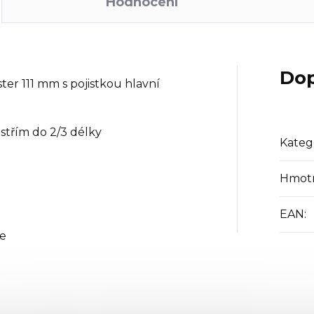
Hodnocení
Dop
ter 111 mm s pojistkou hlavní
střím do 2/3 délky
Kateg
Hmot
e
EAN
:
če