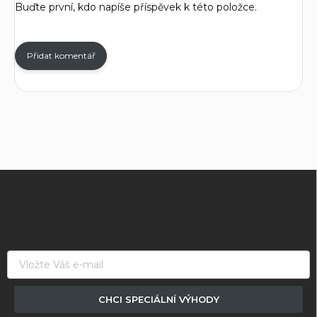
Buďte první, kdo napíše příspěvek k této položce.
Přidat komentář
Z
á
p
a
t
í
CHCI SPECIÁLNÍ VÝHODY