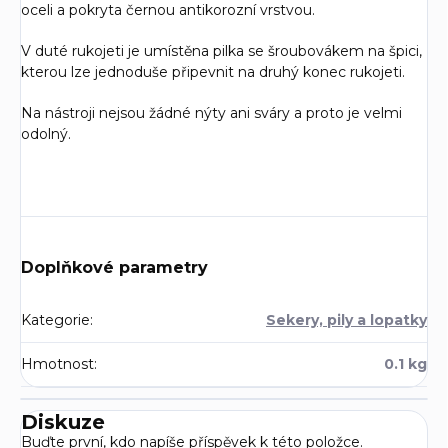
oceli a pokryta černou antikorozní vrstvou.
V duté rukojeti je umístěna pilka se šroubovákem na špici,
kterou lze jednoduše připevnit na druhý konec rukojeti.
Na nástroji nejsou žádné nýty ani sváry a proto je velmi
odolný.
Doplňkové parametry
Kategorie
:
Sekery, pily a lopatky
Hmotnost
:
0.1 kg
Diskuze
Buďte první, kdo napíše příspěvek k této položce.