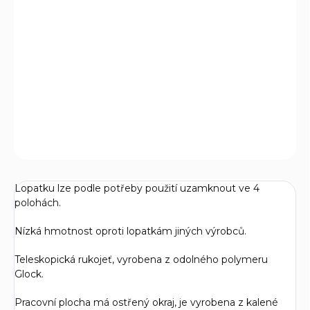
Skládací lopatka Glock, která spojuje vlastnosti několika
pracovních náčiní dohromady.
POUZDRO NENÍ SOUČÁSTÍ BALENÍ
DETAILNÍ INFORMACE
ZEPTAT SE
Lopatku lze podle potřeby použití uzamknout ve 4
polohách.
Nízká hmotnost oproti lopatkám jiných výrobců.
Teleskopická rukojeť, vyrobena z odolného polymeru
Glock.
Pracovní plocha má ostřený okraj, je vyrobena z kalené