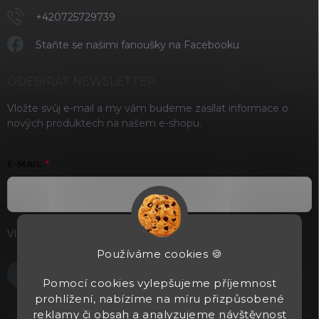
+420725729739
Staňte se našimi fanoušky na Facebooku
ODEBÍRAT NEWSLETTER
Vložte svůj e-mail a my vám budeme zasílat informace o
nových produktech na našem e-shopu.
E-MAIL
Vložením e-mailu souhlasíte s
podmínkami ochrany osobních
údajů
Používáme cookies 🍪
Přihlásit se
Pomocí cookies vylepšujeme příjemnost
prohlížení, nabízíme na míru přizpůsobené
reklamy či obsah a analyzujeme návštěvnost