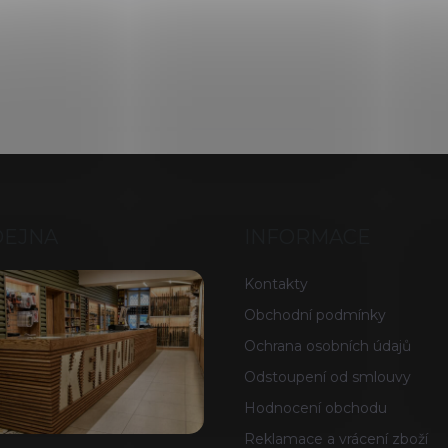
DEJNA
INFORMACE
Kontakty
Obchodní podmínky
Ochrana osobních údajů
Odstoupení od smlouvy
Hodnocení obchodu
Reklamace a vrácení zboží