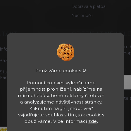
Doprava a platba
Náš příběh
NTAKT
ODEBÍRAT NEWSL
Vložte svůj e-mail a my vám
info
@
tacticals.cz
produktech na našem e-shop
+420725729739
E-MAIL
Používáme cookies 🍪
Staňte se našimi fanoušky na
Facebooku
Pomocí cookies vylepšujeme
příjemnost prohlížení, nabízíme na
míru přizpůsobené reklamy či obsah
Vložením e-mailu souhlasíte 
a analyzujeme návštěvnost stránky.
Kliknutím na „Přijmout vše“
Přihlásit se
vyjadřujete souhlas s tím, jak cookies
používáme. Více informací
zde
.