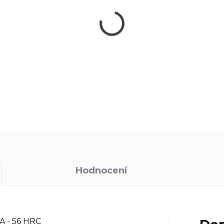
Tradiční lovecký nůž Mikov Fix
DETAILNÍ INFORMACE
Hodnocení
 A - 56 HRC