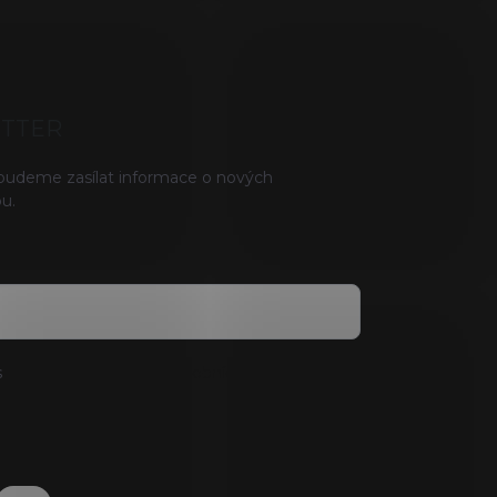
ETTER
 budeme zasílat informace o nových
u.
s
podmínkami ochrany osobních údajů