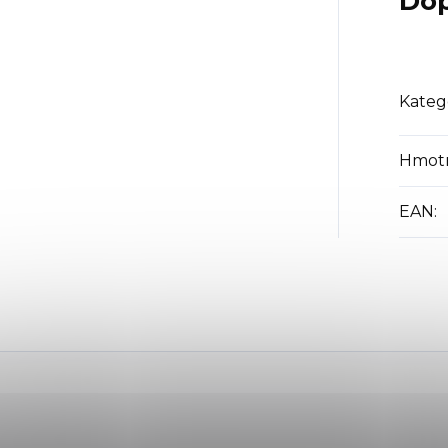
Dop
Kateg
Hmot
EAN
: