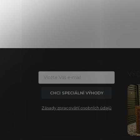
Z
á
p
a
VÝ
t
í
CHCI SPECIÁLNÍ VÝHODY
Zásady zpracování osobních údajů