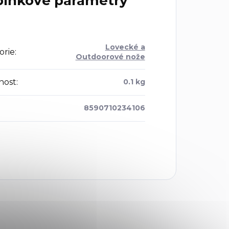
lňkové parametry
Lovecké a
orie
:
Outdoorové nože
nost
:
0.1 kg
8590710234106