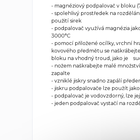
- magnéziový podpalovač v bloku (
- spolehlivý prostředek na rozdělá
použití sirek
- podpalovač využívá magnézia jak
3000°C
- pomocí přiložené ocílky, vrchní h
kovového předmětu se naškrábejte
bloku na vhodný troud, jako je such
- nožem naškrabejte malé množství
zapalte
- vzniklé jiskry snadno zapálí před
- jiskru podpalovače lze použít jak
- podpalovač je vodovzdorný, lze je
- jeden podpalovač vystačí na rozd