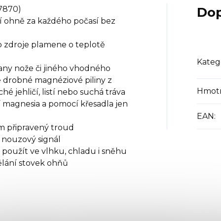
7870)
Dop
ní ohně za každého počasí bez
o zdroje plamene o teplotě
Kateg
rany nože či jiného vhodného
 drobné magnéziové piliny z
Hmot
é jehličí, listí nebo suchá tráva
 magnesia a pomocí křesadla jen
EAN
:
em připravený troud
o nouzový signál
j použít ve vlhku, chladu i sněhu
ělání stovek ohňů