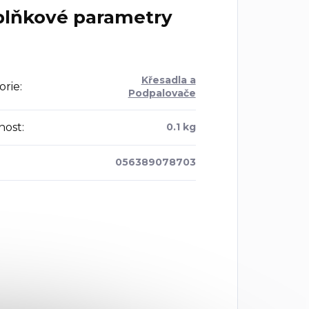
lňkové parametry
Křesadla a
orie
:
Podpalovače
nost
:
0.1 kg
056389078703