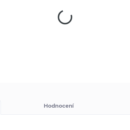
MŮŽEME DORUČIT DO:
10
−
+
Magnesiový podpalovač zažehn
těch nejnáročnějších situacích
DETAILNÍ INFORMACE
Hodnocení