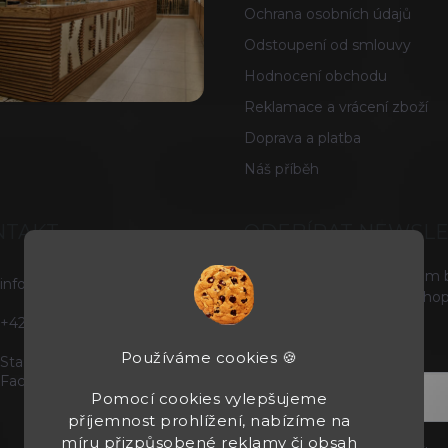
Ochrana osobních údajů
Odstoupení od smlouvy
Hodnocení obchodu
Reklamace a vrácení zboží
Doprava a platba
Náš příběh
NTAKT
ODEBÍRAT NEWSL
Vložte svůj e-mail a my vám
info
@
tacticals.cz
produktech na našem e-shop
+420725729739
E-MAIL
Používáme cookies 🍪
Staňte se našimi fanoušky na
Facebooku
Pomocí cookies vylepšujeme
příjemnost prohlížení, nabízíme na
míru přizpůsobené reklamy či obsah