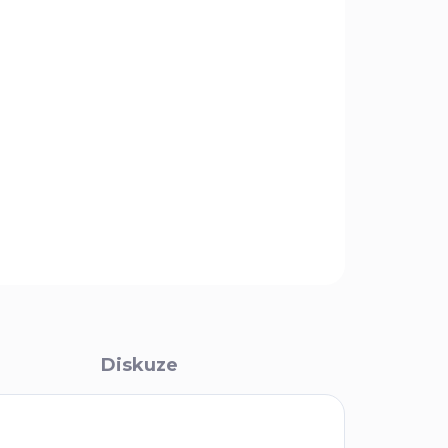
.8.2026
MOŽNOSTI DORUČENÍ
Přidat do košíku
e oheň spolehlivě a prakticky kdekoliv, a to i v
.
ZEPTAT SE
Diskuze