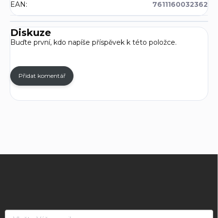
EAN
:
7611160032362
Diskuze
Buďte první, kdo napíše příspěvek k této položce.
Přidat komentář
Z
á
p
a
t
í