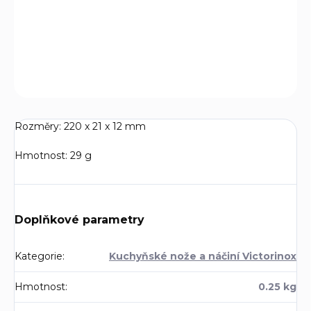
Vlnkovité ostří, délka čepele 11 cm.
DETAILNÍ INFORMACE
ZEPTAT SE
Rozměry:
220 x 21 x 12 mm
Hmotnost:
29 g
Doplňkové parametry
Kategorie
:
Kuchyňské nože a náčiní Victorinox
Hmotnost
:
0.25 kg