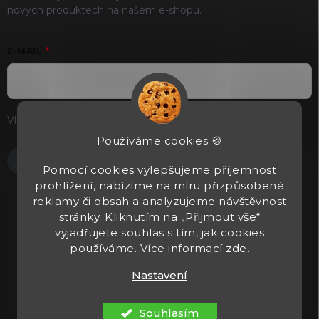
nových produktech na našem e-shopu.
E-MAIL
Vložením e-mailu souhlasíte s
podmínkami ochrany osobních
údajů
Používáme cookies 🍪
Přihlásit se
Pomocí cookies vylepšujeme příjemnost
prohlížení, nabízíme na míru přizpůsobené
reklamy či obsah a analyzujeme návštěvnost
stránky. Kliknutím na „Přijmout vše“
vyjadřujete souhlas s tím, jak cookies
používáme. Více informací
zde
.
Nastavení
Copyright 2026
Tacticals.cz
. Všechna práva vyhrazena.
Upravit
nastavení cookies
Souhlasím