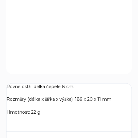
−
+
Přidat do košíku
Kuchyňské nože s kratší čepelí, výborně využijete při
činnostech vyžadujících přesnost, např. při zpracování
ovoce, zeleniny apod.
DETAILNÍ INFORMACE
ZEPTAT SE
Rovné ostří, délka čepele 8 cm.
Rozměry (délka x šířka x výška):
189 x 20 x 11 mm
Hmotnost: 2
2 g