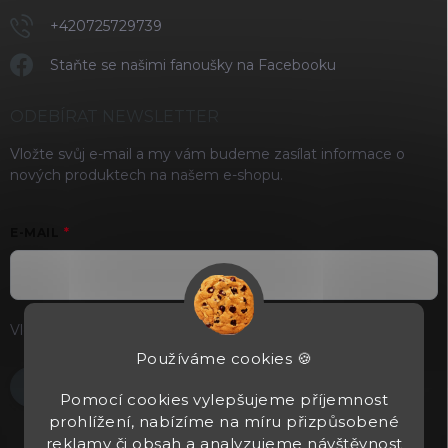
+420725729739
Staňte se našimi fanoušky na Facebooku
ODEBÍRAT NEWSLETTER
Vložte svůj e-mail a my vám budeme zasílat informace o
nových produktech na našem e-shopu.
E-MAIL
Vložením e-mailu souhlasíte s
podmínkami ochrany osobních
údajů
Používáme cookies 🍪
Přihlásit se
Pomocí cookies vylepšujeme příjemnost
prohlížení, nabízíme na míru přizpůsobené
reklamy či obsah a analyzujeme návštěvnost