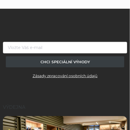
Z
á
p
a
t
í
CHCI SPECIÁLNÍ VÝHODY
Zásady zpracování osobních údajů
VÝDEJNA