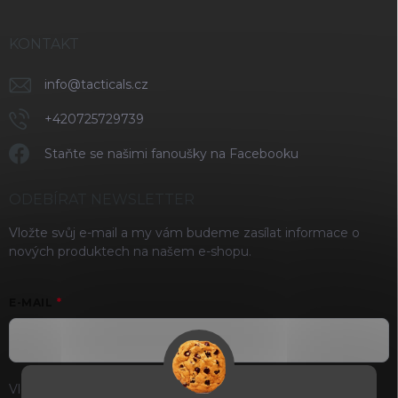
KONTAKT
info
@
tacticals.cz
+420725729739
Staňte se našimi fanoušky na Facebooku
ODEBÍRAT NEWSLETTER
Vložte svůj e-mail a my vám budeme zasílat informace o
nových produktech na našem e-shopu.
E-MAIL
Vložením e-mailu souhlasíte s
podmínkami ochrany osobních