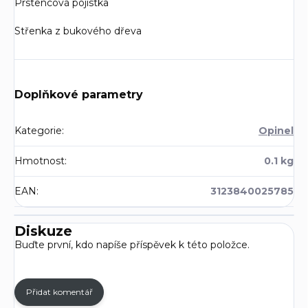
Prstencová pojistka
Střenka z bukového dřeva
Doplňkové parametry
Kategorie
:
Opinel
Hmotnost
:
0.1 kg
EAN
:
3123840025785
Diskuze
Buďte první, kdo napíše příspěvek k této položce.
Přidat komentář