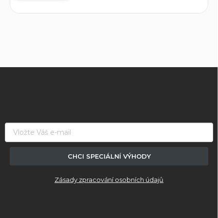
Z
á
p
a
t
í
CHCI SPECIÁLNÍ VÝHODY
Zásady zpracování osobních údajů