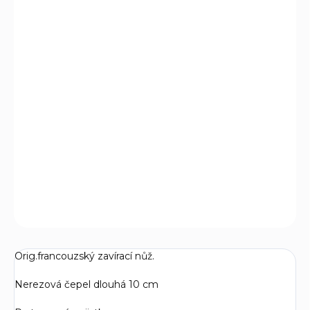
DORUČIT DO:
11.8.2026
MOŽNOSTI
DORUČENÍ
−
+
Přidat do košíku
Originální Francouzský zavírací nůž Opinel N° 10 s vývrtkou
s ostřím z nerezové z oceli.
DETAILNÍ INFORMACE
ZEPTAT SE
Orig.francouzský zavírací nůž.
Nerezová čepel dlouhá 10 cm