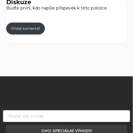
Diskuze
Buďte první, kdo napíše příspěvek k této položce.
Přidat komentář
Z
á
p
a
t
í
CHCI SPECIÁLNÍ VÝHODY